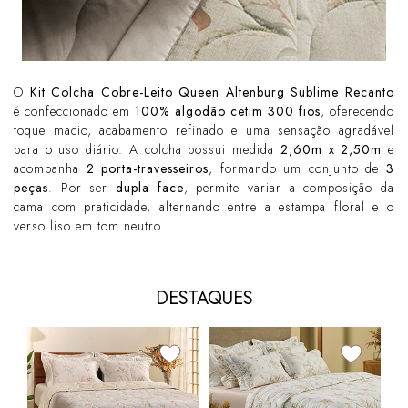
O
Kit Colcha Cobre-Leito Queen Altenburg Sublime Recanto
é confeccionado em
100% algodão cetim 300 fios
, oferecendo
toque macio, acabamento refinado e uma sensação agradável
para o uso diário. A colcha possui medida
2,60m x 2,50m
e
acompanha
2 porta-travesseiros
, formando um conjunto de
3
peças
. Por ser
dupla face
, permite variar a composição da
cama com praticidade, alternando entre a estampa floral e o
verso liso em tom neutro.
DESTAQUES
17
Kit
Alt