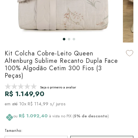
udo em Marcas
udo em Tapetes
 Top
de Prato & Copa
udo em Banho
tor de Colchão & Travesseiro
al de Cozinha
l & Sobre-Lençol Avulso
órios
ra & Manta para Cama
udo em Mesa & Cozinha
Kit Colcha Cobre-Leito Queen
Altenburg Sublime Recanto Dupla Face
para Cama
100% Algodão Cetim 300 Fios (3
Peças)
de Edredom & Duvet
Seja o primeiro a avaliar
R$ 1.149,90
ada
em até
10x R$ 114,99
s/ juros
tudo em Cama
R$ 1.092,40
ou
à vista no PIX (
5% de desconto
)
Tamanho: