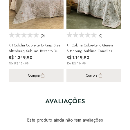
Dup
R$ 
300
10x
(0)
(0)
Kit Colcha Cobre-Leito King Size
Kit Colcha Cobre-Leito Queen
Altenburg Sublime Recanto Dupla
Altenburg Sublime Camélias
Face 100% Algodão Cetim 300
Dupla Face 100% Algodão Cetim
R$ 1.249,90
R$ 1.149,90
Fios (3 Peças)
300 Fios (3 Peças)
10x R$ 124,99
10x R$ 114,99
Comprar
Comprar
AVALIAÇÕES
Este produto ainda não tem avaliações