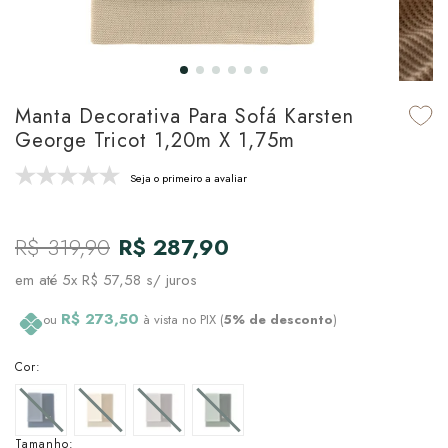
udo em Marcas
udo em Tapetes
 Top
de Prato & Copa
udo em Banho
tor de Colchão & Travesseiro
al de Cozinha
Manta Decorativa Para Sofá Karsten
l & Sobre-Lençol Avulso
órios
George Tricot 1,20m X 1,75m
ra & Manta para Cama
udo em Mesa & Cozinha
Seja o primeiro a avaliar
para Cama
R$ 319,90
R$ 287,90
de Edredom & Duvet
em até
5x R$ 57,58
s/ juros
ada
R$ 273,50
ou
à vista no PIX (
5% de desconto
)
tudo em Cama
Cor:
Tamanho: