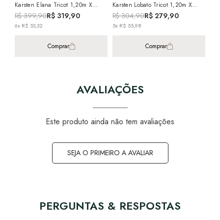
Karsten Elana Tricot 1,20m X
Karsten Lobato Tricot 1,20m X
Tor
1,75m
1,75m
R$ 399,90
R$ 319,90
R$ 304,90
R$ 279,90
R$
6x R$ 53,32
5x R$ 55,98
5x 
Comprar
Comprar
AVALIAÇÕES
Este produto ainda não tem avaliações
SEJA O PRIMEIRO A AVALIAR
PERGUNTAS & RESPOSTAS