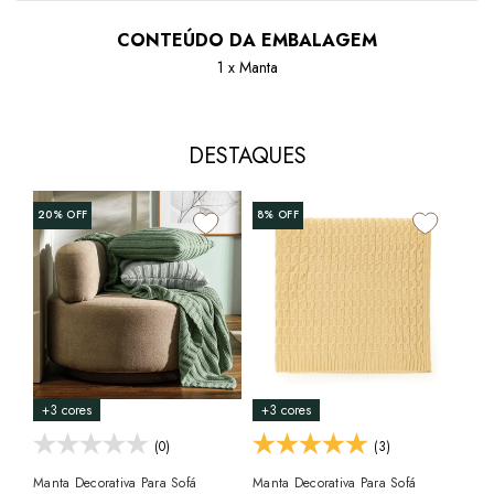
CONTEÚDO DA EMBALAGEM
1 x Manta
DESTAQUES
20%
OFF
8%
OFF
10
+3 cores
+3 cores
+4
(0)
(3)
Manta Decorativa Para Sofá
Manta Decorativa Para Sofá
Man