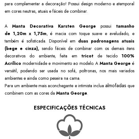
para complementar a decoração! Possui design moderno e atemporal
em cores neutras, atuais e fáceis de combinar.
A
Manta Decorativa Karsten
George
possui
tamanho
de
1,20m x 1,75m
, é macia com toque suave e aveludado
, e
também é sofisticada. Disponível em
duas padronagens atuais
(bege e cinza),
sendo fáceis de combinar com os demais itens
decorativos do ambiente, feita em
tricot
de tecido
100%
Acrílico
modernidade e movimento ao modelo. A
Manta
George
é
versátil, podendo ser usada no sofá, poltronas, nos mais variados
ambientes e ainda como peseira na cama.
almofadas
Para um ambiente mais aconchegante e intimista inclua
que
combinem com as cores da
Manta
George
.
ESPECIFICAÇÕES TÉCNICAS