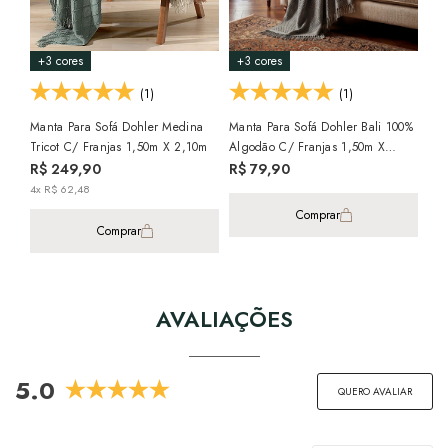
+3 cores
+3 cores
+9
(1)
(1)
Manta Para Sofá Dohler Medina
Manta Para Sofá Dohler Bali 100%
Man
Tricot C/ Franjas 1,50m X 2,10m
Algodão C/ Franjas 1,50m X
100
1,20m
1,
R$ 249,90
R$ 79,90
R$
4x R$ 62,48
Comprar
Comprar
AVALIAÇÕES
5.0
QUERO AVALIAR