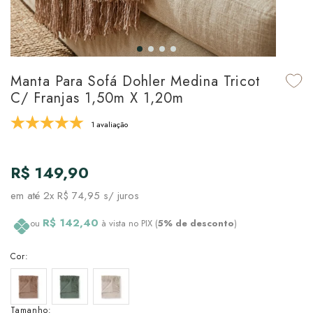
udo em Marcas
udo em Tapetes
 Top
de Prato & Copa
udo em Banho
tor de Colchão & Travesseiro
al de Cozinha
Manta Para Sofá Dohler Medina Tricot
l & Sobre-Lençol Avulso
órios
C/ Franjas 1,50m X 1,20m
ra & Manta para Cama
udo em Mesa & Cozinha
1 avaliação
para Cama
R$ 149,90
de Edredom & Duvet
em até
2x R$ 74,95
s/ juros
ada
R$ 142,40
ou
à vista no PIX (
5% de desconto
)
tudo em Cama
Cor:
Tamanho: