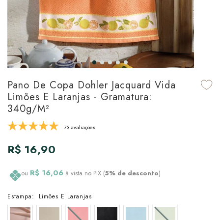
udo em Marcas
udo em Tapetes
 Top
de Prato & Copa
udo em Banho
tor de Colchão & Travesseiro
al de Cozinha
l & Sobre-Lençol Avulso
órios
ra & Manta para Cama
udo em Mesa & Cozinha
Pano De Copa Dohler Jacquard Vida
Limões E Laranjas - Gramatura:
para Cama
340g/m²
de Edredom & Duvet
73 avaliações
R$ 16,90
ada
tudo em Cama
R$ 16,06
ou
à vista no PIX (
5% de desconto
)
Estampa:
Limões E Laranjas