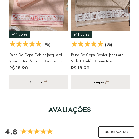
+11 cores
+11 cores
+1
(95)
(95)
Pano De Copa Dohler Jacquard
Pano De Copa Dohler Jacquard
Pan
Vida II Bon Appetit - Gramatura:
Vida II Café - Gramatura:
Vid
340g/m²
340g/m²
34
R$ 18,90
R$ 18,90
R$
Comprar
Comprar
AVALIAÇÕES
4.8
QUERO AVALIAR