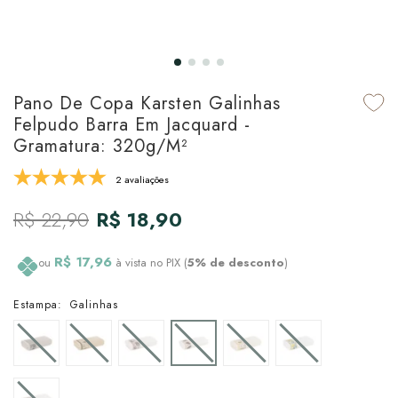
udo em Marcas
udo em Tapetes
 Top
de Prato & Copa
udo em Banho
tor de Colchão & Travesseiro
al de Cozinha
Pano De Copa Karsten Galinhas
l & Sobre-Lençol Avulso
órios
Felpudo Barra Em Jacquard -
Gramatura: 320g/m²
ra & Manta para Cama
udo em Mesa & Cozinha
2 avaliações
para Cama
R$ 22,90
R$ 18,90
de Edredom & Duvet
R$ 17,96
ou
à vista no PIX (
5% de desconto
)
ada
Estampa:
Galinhas
tudo em Cama