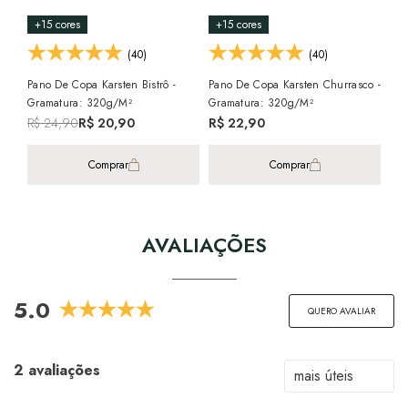
+15 cores
+15 cores
+1
(40)
(40)
Pano De Copa Karsten Bistrô -
Pano De Copa Karsten Churrasco -
Pan
Gramatura: 320g/m²
Gramatura: 320g/m²
Gra
R$ 24,90
R$ 20,90
R$ 22,90
R$
Comprar
Comprar
AVALIAÇÕES
5.0
QUERO AVALIAR
2 avaliações