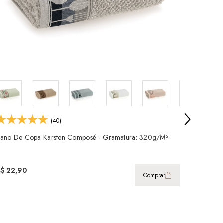
(40)
ano De Copa Karsten Composé - Gramatura: 320g/m²
Pano De 
R$ 22,90
R$ 24,9
Comprar