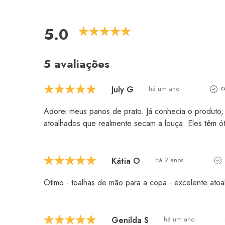
5.0
5 avaliações
July G
há um ano
c
Adorei meus panos de prato. Já conhecia o produto, 
atoalhados que realmente secam a louça. Eles têm ó
Kátia O
há 2 anos
Otimo - toalhas de mão para a copa - excelente ato
Genilda S
há um ano