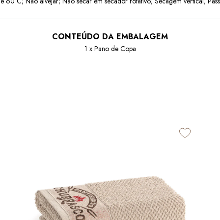
 60°C; Não alvejar; Não secar em secador rotativo; Secagem vertical; Pas
CONTEÚDO DA EMBALAGEM
1 x Pano de Copa