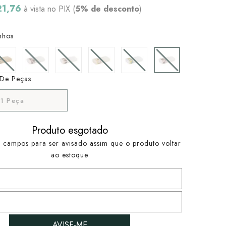
21,76
à vista no PIX (
5% de desconto
)
nhos
De Peças:
1 Peça
Produto esgotado
 campos para ser avisado assim que o produto voltar
ao estoque
AVISE-ME