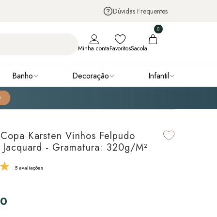
Dúvidas Frequentes
0
Minha conta
Favoritos
Sacola
Banho
Decoração
Infantil
Copa Karsten Vinhos Felpudo
 Jacquard - Gramatura: 320g/m²
5 avaliações
90