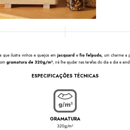
a que ilustra vinhos e queijos em
jacquard
e
fio felpudo,
um charme a p
om
gramatura de
320g/m²
,
irá lhe ajudar nas tarefas do dia a dia e a
ESPECIFICAÇÕES TÉCNICAS
GRAMATURA
320g/m²