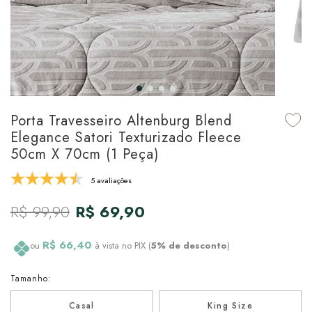
udo em Marcas
udo em Tapetes
 Top
de Prato & Copa
udo em Banho
tor de Colchão & Travesseiro
al de Cozinha
l & Sobre-Lençol Avulso
órios
ra & Manta para Cama
udo em Mesa & Cozinha
Porta Travesseiro Altenburg Blend
Elegance Satori Texturizado Fleece
para Cama
50cm X 70cm (1 Peça)
de Edredom & Duvet
5 avaliações
R$ 99,90
R$ 69,90
ada
tudo em Cama
R$ 66,40
ou
à vista no PIX (
5% de desconto
)
Tamanho:
Casal
King Size