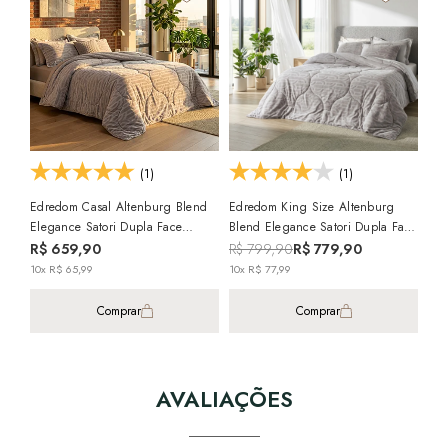
(1)
(1)
Edredom Casal Altenburg Blend
Edredom King Size Altenburg
Edr
Elegance Satori Dupla Face
Blend Elegance Satori Dupla Face
Ele
Texturizado Fleece
Texturizado Fleece
Tex
R$ 659,90
R$ 799,90
R$ 779,90
R$
10x R$ 65,99
10x R$ 77,99
10x
Comprar
Comprar
AVALIAÇÕES