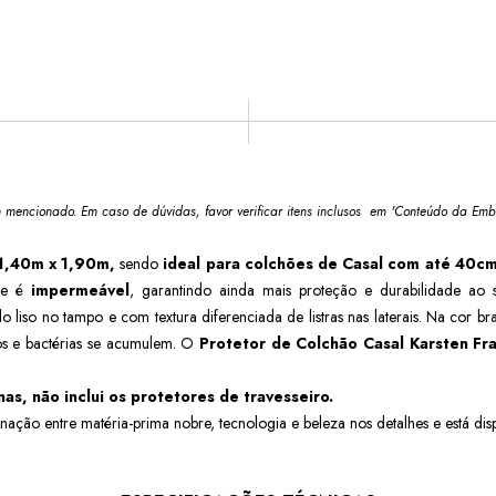
m mencionado. Em caso de dúvidas, favor verificar itens inclusos em 'Conteúdo da Emb
 1,40m x 1,90m,
sendo
ideal para colchões de Casal com até 40cm
ele é
impermeável
, garantindo ainda mais proteção e durabilidade ao
do liso no tampo e com textura diferenciada de listras nas laterais. Na cor b
os e bactérias se acumulem. O
Protetor de Colchão Casal Karsten Fr
as, não inclui os protetores de travesseiro.
ação entre matéria-prima nobre, tecnologia e beleza nos detalhes e está dis