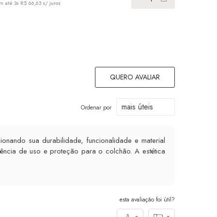
m até
3x R$ 66,63
s/ juros
em até
2x 
QUERO AVALIAR
Ordenar por
onando sua durabilidade, funcionalidade e material
ência de uso e proteção para o colchão. A estética
esta avaliação foi útil?