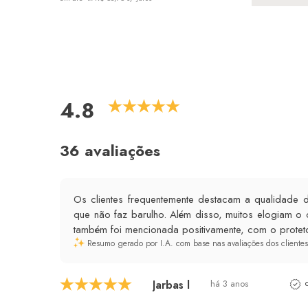
4.8
36 avaliações
Os clientes frequentemente destacam a qualidade d
que não faz barulho. Além disso, muitos elogiam o
também foi mencionada positivamente, com o proteto
Resumo gerado por I.A. com base nas avaliações dos clientes
Jarbas l
há 3 anos