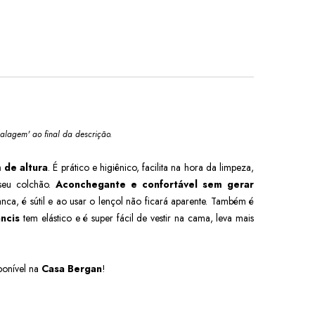
alagem' ao final da descrição.
 de altura
. É prático e higiênico, facilita na hora da limpeza,
 seu colchão.
Aconchegante e confortável sem gerar
ranca, é sútil e ao usar o lençol não ficará aparente. Também é
ancis
tem elástico e é super fácil de vestir na cama, leva mais
ponível na
Casa Bergan
!