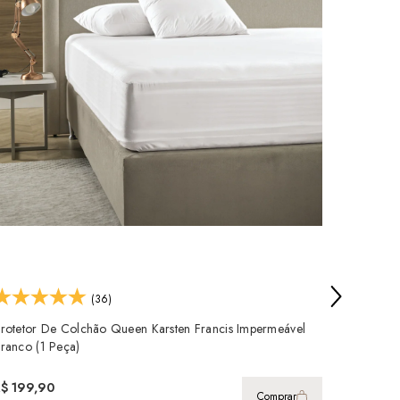
(36)
rotetor De Colchão Queen Karsten Francis Impermeável
Protetor
ranco (1 Peça)
Branco (
$ 199,90
R$ 149,
Comprar