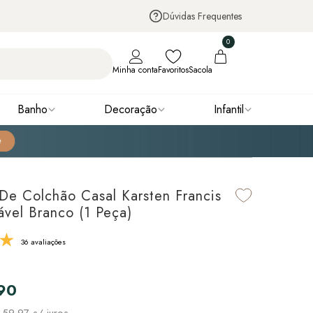
Dúvidas Frequentes
0
Minha conta
Favoritos
Sacola
Banho
Decoração
Infantil
 De Colchão Casal Karsten Francis
vel Branco (1 Peça)
36 avaliações
90
 59,97
s/ juros