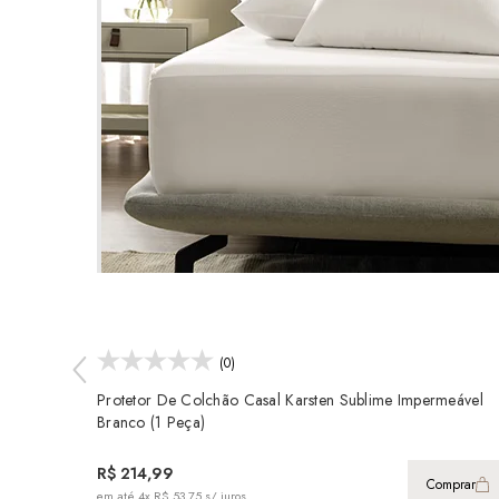
(0)
Protetor De Colchão Casal Karsten Sublime Impermeável
Branco (1 Peça)
R$ 214,99
Comprar
em até
4x R$ 53,75
s/ juros