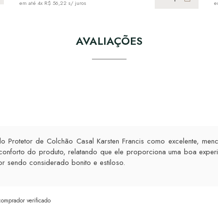
em até
4x R$ 56,22
s/ juros
e
AVALIAÇÕES
o Protetor de Colchão Casal Karsten Francis como excelente, menci
 conforto do produto, relatando que ele proporciona uma boa experi
r sendo considerado bonito e estiloso.
comprador verificado