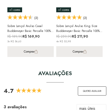
+1 cores
+1 cores
+6
(2)
(2)
Sobre Lençol Avulso Casal
Sobre Lençol Avulso King Size
Len
Buddemeyer Basic Percalle 100%
Buddemeyer Basic Percalle 100%
Bud
Algodão Penteado 180 Fios (1
Algodão Penteado 180 Fios (1
Alg
R$ 189,90
R$ 169,90
R$ 259,90
R$ 211,90
R$
Peça)
Peça)
Peç
3x R$ 56,63
4x R$ 52,98
3x 
Comprar
Comprar
AVALIAÇÕES
4.7
QUERO AVALIAR
3 avaliações