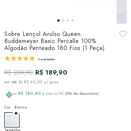
udo em Marcas
udo em Tapetes
 Top
de Prato & Copa
udo em Banho
tor de Colchão & Travesseiro
al de Cozinha
Sobre Lençol Avulso Queen
l & Sobre-Lençol Avulso
órios
Buddemeyer Basic Percalle 100%
Algodão Penteado 180 Fios (1 Peça)
ra & Manta para Cama
udo em Mesa & Cozinha
3 avaliações
para Cama
R$ 209,90
R$ 189,90
de Edredom & Duvet
em até
3x R$ 63,30
s/ juros
ada
R$ 180,40
ou
à vista no PIX (
5% de desconto
)
tudo em Cama
Cor:
Branco
🔥
Tamanho: