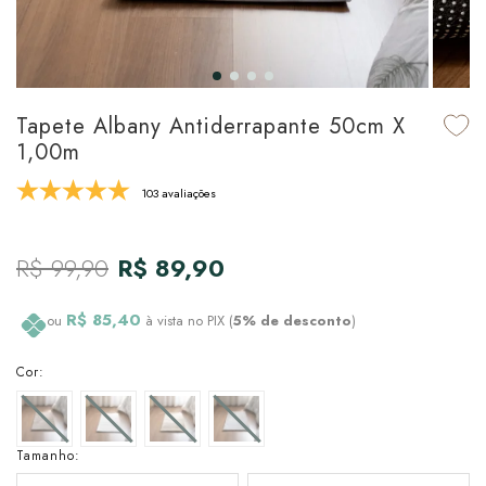
udo em Marcas
udo em Tapetes
 Top
de Prato & Copa
udo em Banho
tor de Colchão & Travesseiro
al de Cozinha
Tapete Albany Antiderrapante 50cm X
l & Sobre-Lençol Avulso
órios
1,00m
ra & Manta para Cama
udo em Mesa & Cozinha
103 avaliações
para Cama
R$ 99,90
R$ 89,90
de Edredom & Duvet
R$ 85,40
ou
à vista no PIX (
5% de desconto
)
ada
Cor:
tudo em Cama
Tamanho: