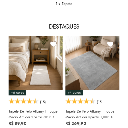
1 x Tapete
DESTAQUES
+6 cores
+4 cores
+6
(15)
(15)
Tapete De Pelo Albany II Toque
Tapete De Pelo Albany II Toque
Tap
Macio Antiderrapante 50cm X
Macio Antiderrapante 1,00m X
Alb
1,00m
1,50m
Ant
R$ 89,90
R$ 269,90
R$