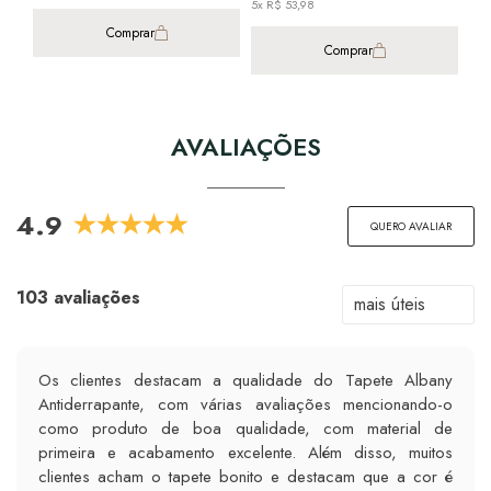
5x R$ 53,98
3x R
Comprar
Comprar
AVALIAÇÕES
4.9
QUERO AVALIAR
103 avaliações
Os clientes destacam a qualidade do Tapete Albany
Antiderrapante, com várias avaliações mencionando-o
como produto de boa qualidade, com material de
primeira e acabamento excelente. Além disso, muitos
clientes acham o tapete bonito e destacam que a cor é