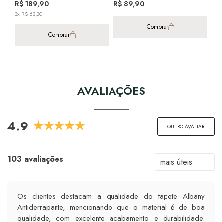
Antiderrapante 60cm X 1,80m
Antiderrapante 60cm X 1,80m
R$ 189,90
R$ 89,90
Mod
3x R$ 63,30
Ant
R$
Comprar
3x 
Comprar
AVALIAÇÕES
4.9
QUERO AVALIAR
103 avaliações
Os clientes destacam a qualidade do tapete Albany
Antiderrapante, mencionando que o material é de boa
qualidade, com excelente acabamento e durabilidade.