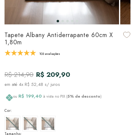
udo em Marcas
udo em Tapetes
 Top
de Prato & Copa
udo em Banho
tor de Colchão & Travesseiro
al de Cozinha
Tapete Albany Antiderrapante 60cm X
l & Sobre-Lençol Avulso
órios
1,80m
ra & Manta para Cama
udo em Mesa & Cozinha
103 avaliações
para Cama
R$ 214,90
R$ 209,90
de Edredom & Duvet
em até
4x R$ 52,48
s/ juros
ada
R$ 199,40
ou
à vista no PIX (
5% de desconto
)
tudo em Cama
Cor:
Tamanho: