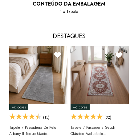
CONTEÚDO DA EMBALAGEM
1 x Tapete
DESTAQUES
+6 cores
+6 cores
+6
(15)
(32)
Tapete / Passadeira De Pelo
Tapete / Passadeira Gaudi
Albany II Toque Macio
Clássico Aveludado
Tap