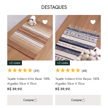
DESTAQUES
25
+3 cores
+3 cores
+3
(29)
(48)
Tapete Indiano Kilim Basar 100%
Tapete Indiano Kilim Raipur 100%
Tap
Algodão 50cm X 70cm
Algodão 50cm X 70cm
Chi
Fac
R$ 59,90
R$ 59,90
R$
5x 
Comprar
Comprar