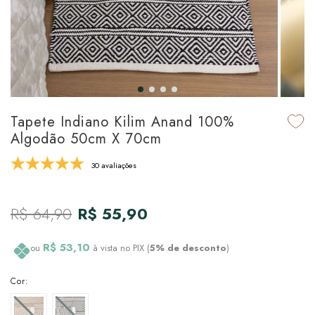
udo em Marcas
udo em Tapetes
 Top
de Prato & Copa
udo em Banho
tor de Colchão & Travesseiro
al de Cozinha
l & Sobre-Lençol Avulso
órios
ra & Manta para Cama
udo em Mesa & Cozinha
Tapete Indiano Kilim Anand 100%
Algodão 50cm X 70cm
para Cama
30 avaliações
de Edredom & Duvet
R$ 64,90
R$ 55,90
ada
tudo em Cama
R$ 53,10
ou
à vista no PIX (
5% de desconto
)
Cor: