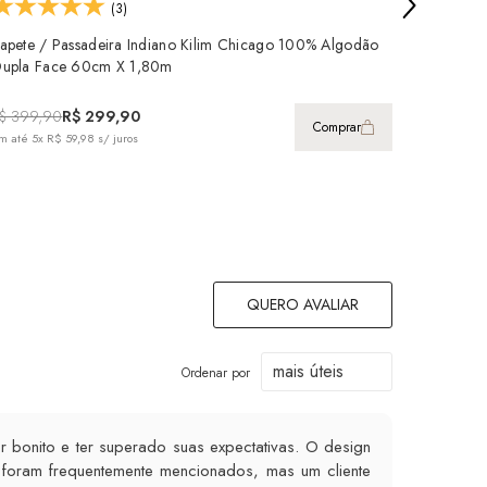
(3)
apete / Passadeira Indiano Kilim Chicago 100% Algodão
Tapete /
upla Face 60cm X 1,80m
Dupla F
$ 399,90
R$ 299,90
R$ 149,
Comprar
m até
5x R$ 59,98
s/ juros
em até
2x 
QUERO AVALIAR
Ordenar por
r bonito e ter superado suas expectativas. O design
foram frequentemente mencionados, mas um cliente