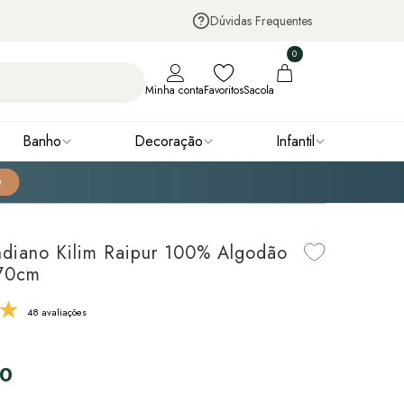
Dúvidas Frequentes
0
Minha conta
Favoritos
Sacola
Banho
Decoração
Infantil
ndiano Kilim Raipur 100% Algodão
70cm
48 avaliações
90