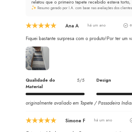
relatou que o primeiro tapete recebido estava torto,
Resumo gerado por I.A. com base nas avaliações dos clientes
Ana A
há um ano
c
Fiquei bastante surpresa com o produto!Por ter um v
Qualidade do
5/5
Design
Material
originalmente avaliado em Tapete / Passadeira Ind
Simone F
há um ano