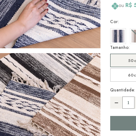
R$ 
ou
Cor:
Tamanho:
50
60
Quantidade: