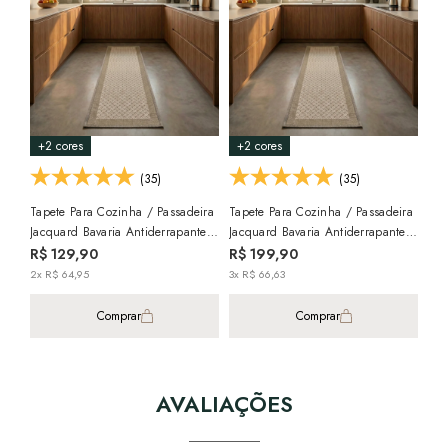
+2 cores
+2 cores
+2
(35)
(35)
Tapete Para Cozinha / Passadeira
Tapete Para Cozinha / Passadeira
Tap
Jacquard Bavaria Antiderrapante
Jacquard Bavaria Antiderrapante
Jac
45cm X 1,20m
45cm X 1,80m
45c
R$ 129,90
R$ 199,90
R$
2x R$ 64,95
3x R$ 66,63
2x 
Comprar
Comprar
AVALIAÇÕES