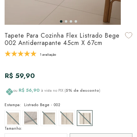
udo em Marcas
udo em Tapetes
 Top
de Prato & Copa
udo em Banho
tor de Colchão & Travesseiro
al de Cozinha
Tapete Para Cozinha Flex Listrado Bege
l & Sobre-Lençol Avulso
órios
002 Antiderrapante 45cm X 67cm
ra & Manta para Cama
udo em Mesa & Cozinha
1 avaliação
para Cama
R$ 59,90
de Edredom & Duvet
R$ 56,90
ou
à vista no PIX (
5% de desconto
)
ada
Estampa:
Listrado Bege - 002
tudo em Cama
Tamanho: