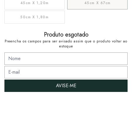
45cm X 1,20m
45cm X 67cm
50cm X 1,80m
Produto esgotado
Preencha os campos para ser avisado assim que o produto voltar ao
estoque
AVISE-ME