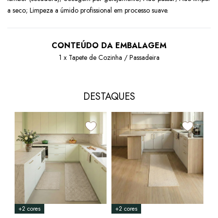
a seco; Limpeza a úmido profissional em processo suave.
CONTEÚDO DA EMBALAGEM
1 x Tapete de Cozinha / Passadeira
DESTAQUES
+2 cores
+2 cores
+4