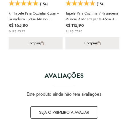
(154)
(154)
Kit Tapete Para Cozinha 65cm +
Tapete Para Cozinha / Passadeira
Passadeira 1,60m Missoni
Missoni Antiderrapante 45cm X
Tap
Antiderrapante (2 Peças)
1,60m
R$ 165,80
R$ 115,90
Ant
3x R$ 55,27
2x R$ 57,95
50c
R$
3x 
Comprar
Comprar
AVALIAÇÕES
Este produto ainda não tem avaliações
SEJA O PRIMEIRO A AVALIAR