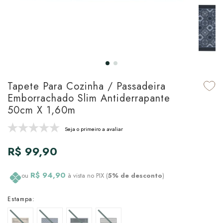
udo em Marcas
udo em Tapetes
 Top
de Prato & Copa
udo em Banho
tor de Colchão & Travesseiro
al de Cozinha
l & Sobre-Lençol Avulso
órios
ra & Manta para Cama
udo em Mesa & Cozinha
Tapete Para Cozinha / Passadeira
Emborrachado Slim Antiderrapante
para Cama
50cm X 1,60m
de Edredom & Duvet
Seja o primeiro a avaliar
R$ 99,90
ada
tudo em Cama
R$ 94,90
ou
à vista no PIX (
5% de desconto
)
Estampa: