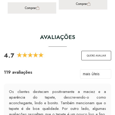
Comprar
3x 
Comprar
AVALIAÇÕES
4.7
QUERO AVALIAR
119 avaliações
Os clientes destacam positivamente a maciez e a
aparência do tapete, descrevendo-o como
aconchegante, lindo e bonito. Também mencionam que o
tapete é de boa qualidade. Por outro lado, algumas
avaliações ressaltam que o tapete é um pouco liso e fino,