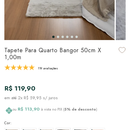
udo em Marcas
udo em Tapetes
 Top
de Prato & Copa
udo em Banho
tor de Colchão & Travesseiro
al de Cozinha
l & Sobre-Lençol Avulso
órios
ra & Manta para Cama
udo em Mesa & Cozinha
Tapete Para Quarto Bangor 50cm X
1,00m
para Cama
119 avaliações
de Edredom & Duvet
R$ 119,90
ada
em até
2x R$ 59,95
s/ juros
tudo em Cama
R$ 113,90
ou
à vista no PIX (
5% de desconto
)
Cor: