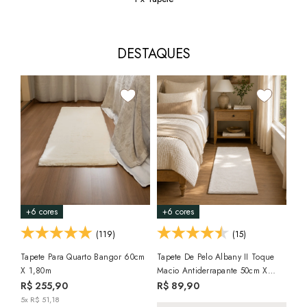
DESTAQUES
+6 cores
+6 cores
+4
(119)
(15)
Tapete Para Quarto Bangor 60cm
Tapete De Pelo Albany II Toque
X 1,80m
Macio Antiderrapante 50cm X
Tap
1,00m
R$ 255,90
R$ 89,90
Ant
5x R$ 51,18
50c
R$