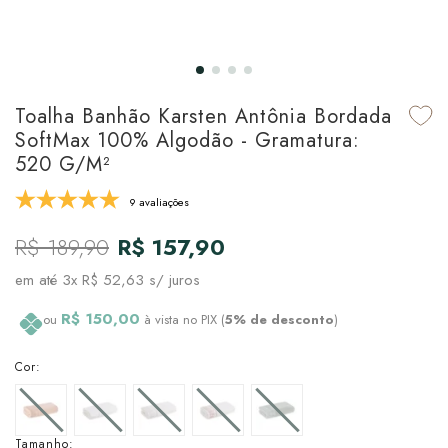
udo em Marcas
udo em Tapetes
 Top
de Prato & Copa
udo em Banho
tor de Colchão & Travesseiro
al de Cozinha
Toalha Banhão Karsten Antônia Bordada
l & Sobre-Lençol Avulso
órios
SoftMax 100% Algodão - Gramatura:
520 G/m²
ra & Manta para Cama
udo em Mesa & Cozinha
9 avaliações
para Cama
R$ 189,90
R$ 157,90
de Edredom & Duvet
em até
3x R$ 52,63
s/ juros
ada
R$ 150,00
ou
à vista no PIX (
5% de desconto
)
tudo em Cama
Cor:
Tamanho: