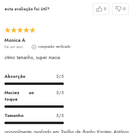
esta avaliação foi útil?
0
0
Monica A
há um ano
comprador verificado
otimo tamanho, super macia.
Absorção
5/5
Maciez ao
5/5
toque
Tamanho
5/5
originalmente avaliado em Toalha de Banho Karsten Antônia