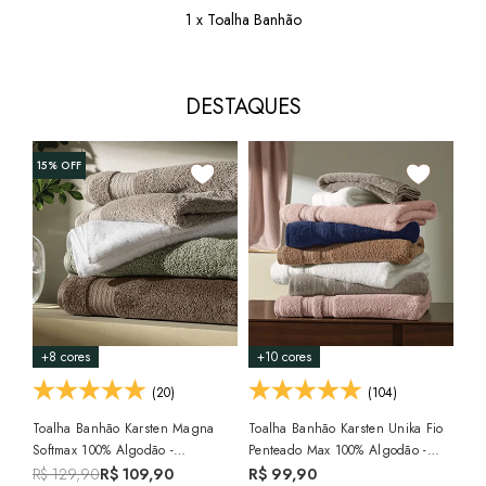
1 x Toalha Banhão
DESTAQUES
+8
15%
OFF
Toa
Sof
Gra
R$
+8 cores
+10 cores
(20)
(104)
Toalha Banhão Karsten Magna
Toalha Banhão Karsten Unika Fio
Softmax 100% Algodão -
Penteado Max 100% Algodão -
Gramatura: 550 G/m²
Gramatura: 500 G/m²
R$ 129,90
R$ 109,90
R$ 99,90