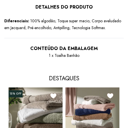
DETALHES DO PRODUTO
Diferenciais:
100% algodão; Toque super macio; Corpo aveludado
em Jacquard; Pré-encolhido; Antipilling; Tecnologia Softmax.
CONTEÚDO DA EMBALAGEM
1 x Toalha Banhão
DESTAQUES
+1
15%
OFF
17
Jog
Bud
Pen