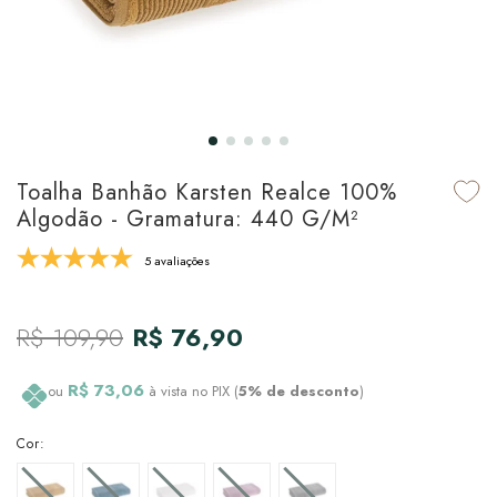
udo em Marcas
udo em Tapetes
 Top
de Prato & Copa
udo em Banho
tor de Colchão & Travesseiro
al de Cozinha
l & Sobre-Lençol Avulso
órios
ra & Manta para Cama
udo em Mesa & Cozinha
Toalha Banhão Karsten Realce 100%
Algodão - Gramatura: 440 G/m²
para Cama
5 avaliações
de Edredom & Duvet
R$ 109,90
R$ 76,90
ada
tudo em Cama
R$ 73,06
ou
à vista no PIX (
5% de desconto
)
Cor: