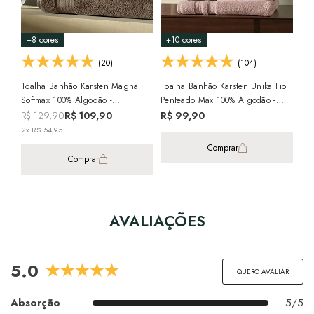
R$
- G
2x 
+8 cores
+10 cores
(20)
(104)
Toalha Banhão Karsten Magna
Toalha Banhão Karsten Unika Fio
Softmax 100% Algodão -
Penteado Max 100% Algodão -
Gramatura: 550 G/m²
Gramatura: 500 G/m²
R$ 129,90
R$ 109,90
R$ 99,90
2x R$ 54,95
Comprar
Comprar
AVALIAÇÕES
5.0
QUERO AVALIAR
Absorção
5/5