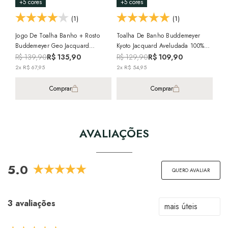
+5 cores
+5 cores
(1)
(1)
Jogo De Toalha Banho + Rosto
Toalha De Banho Buddemeyer
Buddemeyer Geo Jacquard
Kyoto Jacquard Aveludada 100%
Aveludada 100% Algodão (2
Algodão - Gramatura: 420 G/m²
R$ 139,90
R$ 135,90
R$ 129,90
R$ 109,90
Peças) - Gramatura: 420 G/m²
2x R$ 67,95
2x R$ 54,95
Comprar
Comprar
AVALIAÇÕES
5.0
QUERO AVALIAR
3 avaliações