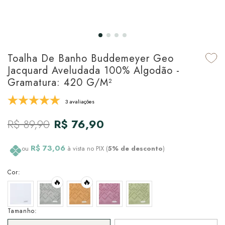
udo em Marcas
udo em Tapetes
 Top
de Prato & Copa
udo em Banho
tor de Colchão & Travesseiro
al de Cozinha
Toalha De Banho Buddemeyer Geo
l & Sobre-Lençol Avulso
órios
Jacquard Aveludada 100% Algodão -
Gramatura: 420 G/m²
ra & Manta para Cama
udo em Mesa & Cozinha
3 avaliações
para Cama
R$ 89,90
R$ 76,90
de Edredom & Duvet
R$ 73,06
ou
à vista no PIX (
5% de desconto
)
ada
Cor:
tudo em Cama
🔥
🔥
Tamanho: