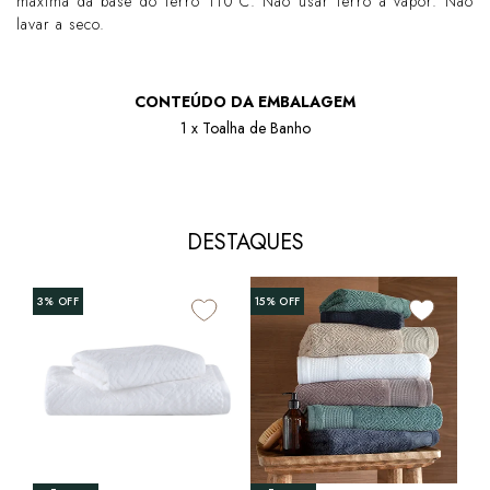
máxima da base do ferro 110°C. Não usar ferro a vapor. Não
lavar a seco.
CONTEÚDO DA EMBALAGEM
1 x Toalha de Banho
DESTAQUES
+1
3%
OFF
15%
OFF
Toa
Lol
Alg
R$