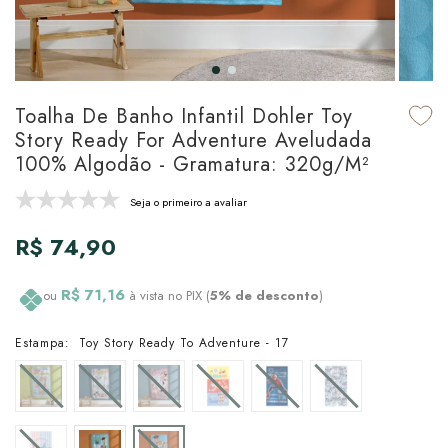
udo em Marcas
udo em Tapetes
 Top
de Prato & Copa
udo em Banho
tor de Colchão & Travesseiro
al de Cozinha
Toalha De Banho Infantil Dohler Toy
l & Sobre-Lençol Avulso
órios
Story Ready For Adventure Aveludada
100% Algodão - Gramatura: 320g/m²
ra & Manta para Cama
udo em Mesa & Cozinha
Seja o primeiro a avaliar
para Cama
R$ 74,90
de Edredom & Duvet
R$ 71,16
ou
à vista no PIX (
5% de desconto
)
ada
Estampa:
Toy Story Ready To Adventure - 17
tudo em Cama