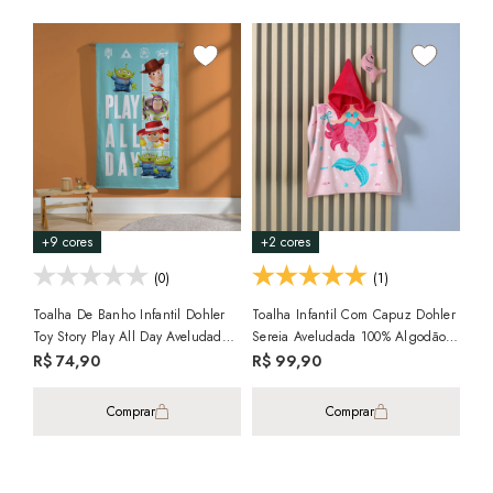
+2
9%
Toa
Enc
100
R$
38
+9 cores
+2 cores
(0)
(1)
Toalha De Banho Infantil Dohler
Toalha Infantil Com Capuz Dohler
Toy Story Play All Day Aveludada
Sereia Aveludada 100% Algodão -
100% Algodão - Gramatura:
Gramatura: 320g/m²
R$ 74,90
R$ 99,90
320g/m²
Comprar
Comprar