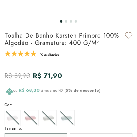
udo em Marcas
udo em Tapetes
 Top
de Prato & Copa
udo em Banho
tor de Colchão & Travesseiro
al de Cozinha
Toalha De Banho Karsten Primore 100%
l & Sobre-Lençol Avulso
órios
Algodão - Gramatura: 400 G/m²
ra & Manta para Cama
udo em Mesa & Cozinha
10 avaliações
para Cama
R$ 89,90
R$ 71,90
de Edredom & Duvet
R$ 68,30
ou
à vista no PIX (
5% de desconto
)
ada
Cor:
tudo em Cama
Tamanho: