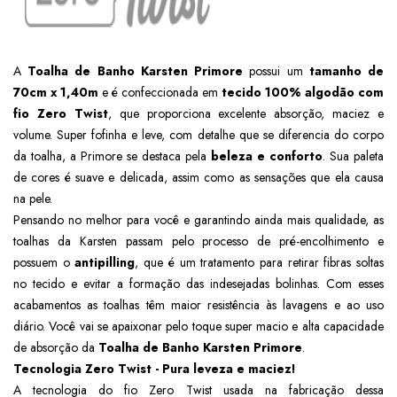
A
Toalha de Banho Karsten Primore
possui um
tamanho de
70cm x 1,40m
e é confeccionada em
tecido 100% algodão com
fio Zero Twist
, que proporciona excelente absorção, maciez e
volume. Super fofinha e leve, com detalhe que se diferencia do corpo
da toalha, a Primore se destaca pela
beleza e conforto
. Sua paleta
de cores é suave e delicada, assim como as sensações que ela causa
na pele.
Pensando no melhor para você e garantindo ainda mais qualidade, as
toalhas da Karsten passam pelo processo de pré-encolhimento e
possuem o
antipilling
, que é um tratamento para retirar fibras soltas
no tecido e evitar a formação das indesejadas bolinhas. Com esses
acabamentos as toalhas têm maior resistência às lavagens e ao uso
diário. Você vai se apaixonar pelo toque super macio e alta capacidade
de absorção da
Toalha de Banho Karsten Primore
.
Tecnologia Zero Twist - Pura leveza e maciez!
A tecnologia do fio Zero Twist usada na fabricação dessa