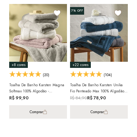
7%
OFF
3%
+8 cores
+22 cores
+5
(20)
(104)
Toalha De Banho Karsten Magna
Toalha De Banho Karsten Unika
Jog
Softmax 100% Algodão -
Fio Penteado Max 100% Algodão -
Bud
Gramatura: 550 G/m²
Gramatura: 500 G/m²
Ave
R$ 99,90
R$ 84,90
R$ 78,90
R$
Peç
2x 
Comprar
Comprar