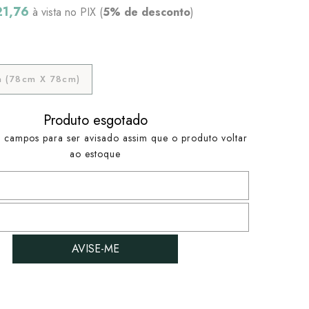
21,76
à vista no PIX (
5% de desconto
)
 (78cm X 78cm)
Produto esgotado
 campos para ser avisado assim que o produto voltar
ao estoque
AVISE-ME