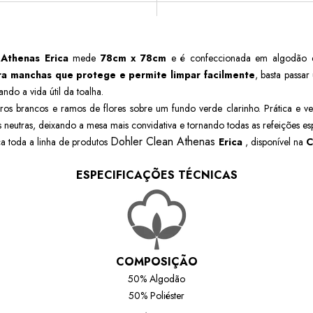
 Athenas Erica
mede
78cm x 78cm
e é confeccionada em algodão e p
ra manchas que protege e permite limpar facilmente
, basta passar
ndo a vida útil da toalha.
aros brancos e ramos de flores sobre um fundo verde clarinho
. Prática e v
 neutras, deixando a mesa mais convidativa e tornando todas as refeições es
Dohler Clean Athenas
a toda a linha de produtos
Erica
, disponível na
C
ESPECIFICAÇÕES TÉCNICAS
COMPOSIÇÃO
50% Algodão
50% Poliéster