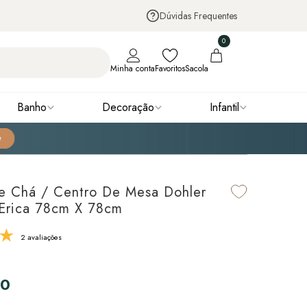
Dúvidas Frequentes
0
Minha conta
Favoritos
Sacola
Banho
Decoração
Infantil
e Chá / Centro De Mesa Dohler
Erica 78cm X 78cm
2 avaliações
90