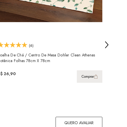
(6)
oalha De Chá / Centro De Mesa Dohler Clean Athenas
Toalha D
otânica Folhas 78cm X 78cm
Edite 7
R$ 26,90
R$ 24,9
Comprar
QUERO AVALIAR