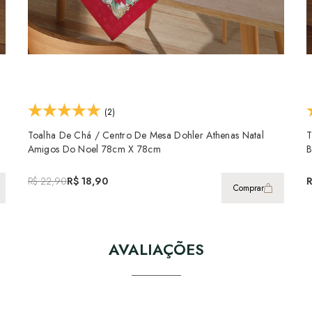
(2)
Toalha De Chá / Centro De Mesa Dohler Athenas Natal
T
Amigos Do Noel 78cm X 78cm
B
R$ 22,90
R$ 18,90
Comprar
AVALIAÇÕES