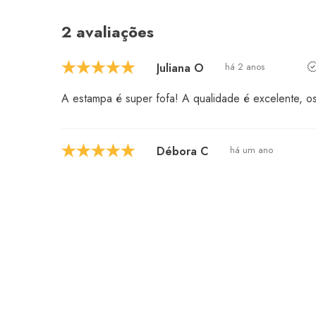
2 avaliações
Juliana O
há 2 anos
A estampa é super fofa! A qualidade é excelente, o
Débora C
há um ano