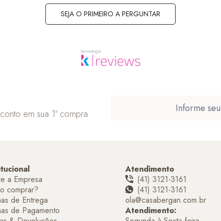
SEJA O PRIMEIRO A PERGUNTAR
sconto em sua 1ª compra
itucional
Atendimento
re a Empresa
(41) 3121-3161
o comprar?
(41) 3121-3161
as de Entrega
ola@casabergan.com.br
mas de Pagamento
Atendimento:
as & Devoluções
Segunda à Sexta-feira