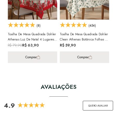
+2
(8)
(454)
Toalha De Mesa Quadrada Dohler
Toalha De Mesa Quadrada Dohler
Athenas Luz De Natal 4 Lugares
Clean Athenas Botânica Folhas 4
Toa
1,40m X 1,40m
Lugares 1,40m X 1,40m
Cle
R$ 79,90
R$ 63,90
R$ 59,90
1,4
R$
Comprar
Comprar
AVALIAÇÕES
4.9
QUERO AVALIAR