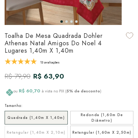
udo em Marcas
udo em Tapetes
 Top
de Prato & Copa
udo em Banho
tor de Colchão & Travesseiro
al de Cozinha
Toalha De Mesa Quadrada Dohler
l & Sobre-Lençol Avulso
órios
Athenas Natal Amigos Do Noel 4
Lugares 1,40m X 1,40m
ra & Manta para Cama
udo em Mesa & Cozinha
13 avaliações
para Cama
R$ 79,90
R$ 63,90
de Edredom & Duvet
R$ 60,70
ou
à vista no PIX (
5% de desconto
)
ada
Tamanho:
tudo em Cama
Redonda (1,60m De
Quadrada (1,40m X 1,40m)
Diâmetro)
Retangular (1,40m X 2,10m)
Retangular (1,60m X 2,50m)