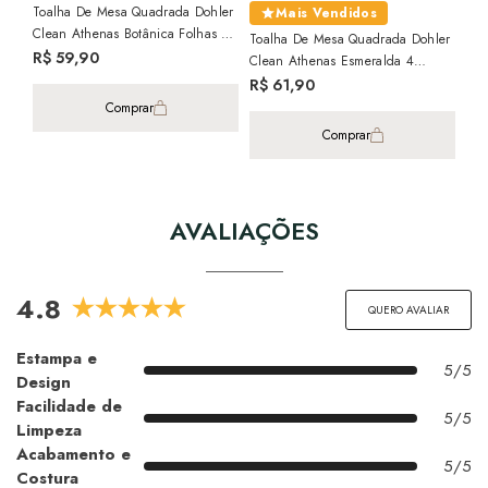
Toalha De Mesa Quadrada Dohler
Toa
Mais Vendidos
Clean Athenas Botânica Folhas 4
Cle
Toalha De Mesa Quadrada Dohler
Lugares 1,40m X 1,40m
1,4
R$ 59,90
R$
Clean Athenas Esmeralda 4
Lugares 1,40m X 1,40m
R$ 61,90
Comprar
Comprar
AVALIAÇÕES
4.8
QUERO AVALIAR
Estampa e
5/5
Design
Facilidade de
5/5
Limpeza
Acabamento e
5/5
Costura