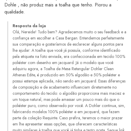
Dohle , não produz mais a toalha que tenho. Piorou a
qualidade.
Resposta da loja
Olá, Nereide! Tudo bem? Agradecemos muito o seu feedback e a
confiança em escolher a Casa Bergan. Entendemos perfeitamente
sua comparação e gostaríamos de esclarecer alguns pontos para
lhe ajudar: A toalha que você já possuía, conforme identificado
pela etiqueta na foto enviada, era confeccionada em tecido 100%
poliéster com desenho em jacquard. Já o modelo que você
adquiriu agora, a Toalha de Mesa Retangular Dohler Clean
Athenas Edite, é produzido em 50% algodão e 50% poliéster e
possui estampa aplicada, não sendo em jacquard. Essas diferenças
de composição e de acabamento influenciam diretamente no
comportamento do tecido: o algodão proporciona mais maciez e
um toque natural, mas pode amassar um pouco mais do que o
poliéster puro, como observado por você. A Dohler continua, sim,
fabricando modelos 100% poliéster e em jacquard, que fazem
parte da coleção Requinte. Caso prefira, teremos o maior prazer
em lhe apresentar essas opções, que oferecem características
muito similares à toalha que você já tinha e tanto gosta. Segue link