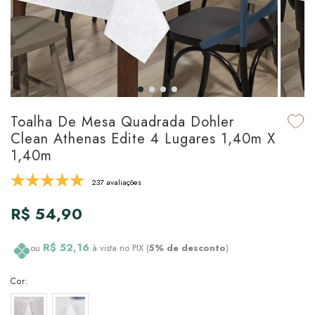
udo em Marcas
udo em Tapetes
 Top
de Prato & Copa
udo em Banho
tor de Colchão & Travesseiro
al de Cozinha
l & Sobre-Lençol Avulso
órios
ra & Manta para Cama
udo em Mesa & Cozinha
Toalha De Mesa Quadrada Dohler
Clean Athenas Edite 4 Lugares 1,40m X
para Cama
1,40m
de Edredom & Duvet
237 avaliações
R$ 54,90
ada
tudo em Cama
R$ 52,16
ou
à vista no PIX (
5% de desconto
)
Cor: