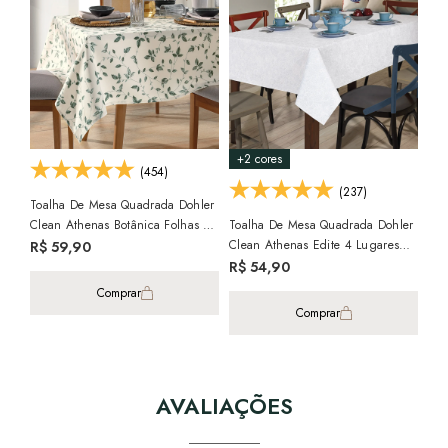
+2 cores
(454)
(237)
Toalha De Mesa Quadrada Dohler
Clean Athenas Botânica Folhas 4
Toalha De Mesa Quadrada Dohler
Toa
Lugares 1,40m X 1,40m
Clean Athenas Edite 4 Lugares
R$ 59,90
Cle
1,40m X 1,40m
R$ 54,90
Lug
R$
Comprar
Comprar
AVALIAÇÕES