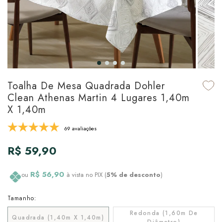
udo em Marcas
udo em Tapetes
 Top
de Prato & Copa
udo em Banho
tor de Colchão & Travesseiro
al de Cozinha
l & Sobre-Lençol Avulso
órios
ra & Manta para Cama
udo em Mesa & Cozinha
Toalha De Mesa Quadrada Dohler
Clean Athenas Martin 4 Lugares 1,40m
para Cama
X 1,40m
de Edredom & Duvet
69 avaliações
R$ 59,90
ada
tudo em Cama
R$ 56,90
ou
à vista no PIX (
5% de desconto
)
Tamanho:
Redonda (1,60m De
Quadrada (1,40m X 1,40m)
Diâmetro)