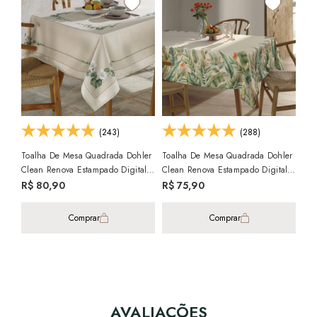
(243)
(288)
Toalha De Mesa Quadrada Dohler
Toalha De Mesa Quadrada Dohler
Toa
Clean Renova Estampado Digital
Clean Renova Estampado Digital
Cle
Botânica Flores 4 Lugares 1,40m
Hércules 4 Lugares 1,40m X
Iar
R$ 80,90
R$ 75,90
R$
X 1,40m
1,40m
Comprar
Comprar
AVALIAÇÕES