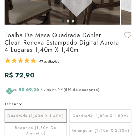
udo em Marcas
udo em Tapetes
 Top
de Prato & Copa
udo em Banho
tor de Colchão & Travesseiro
al de Cozinha
Toalha De Mesa Quadrada Dohler
l & Sobre-Lençol Avulso
órios
Clean Renova Estampado Digital Aurora
4 Lugares 1,40m X 1,40m
ra & Manta para Cama
udo em Mesa & Cozinha
97 avaliações
para Cama
R$ 72,90
de Edredom & Duvet
R$ 69,26
ou
à vista no PIX (
5% de desconto
)
ada
Tamanho:
tudo em Cama
Quadrada (1,40m X 1,40m)
Quadrada (1,80m X 1,80m)
Redonda (1,80m De
Retangular (1,40m X 2,10m)
Diâmetro)