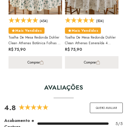
(454)
(504)
Toa
Mais Vendidos
Mais Vendidos
Cle
Toalha De Mesa Redonda Dohler
Toalha De Mesa Redonda Dohler
1,
R$
Clean Athenas Botânica Folhas 4
Clean Athenas Esmeralda 4
Lugares 1,60m
Lugares 1,60m
R$ 75,90
R$ 75,90
Comprar
Comprar
AVALIAÇÕES
4.8
QUERO AVALIAR
Acabamento e
5/5
Costura