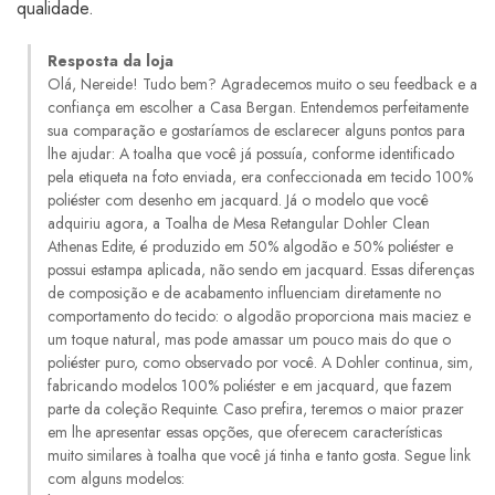
qualidade.
Resposta da loja
Olá, Nereide! Tudo bem? Agradecemos muito o seu feedback e a
confiança em escolher a Casa Bergan. Entendemos perfeitamente
sua comparação e gostaríamos de esclarecer alguns pontos para
lhe ajudar: A toalha que você já possuía, conforme identificado
pela etiqueta na foto enviada, era confeccionada em tecido 100%
poliéster com desenho em jacquard. Já o modelo que você
adquiriu agora, a Toalha de Mesa Retangular Dohler Clean
Athenas Edite, é produzido em 50% algodão e 50% poliéster e
possui estampa aplicada, não sendo em jacquard. Essas diferenças
de composição e de acabamento influenciam diretamente no
comportamento do tecido: o algodão proporciona mais maciez e
um toque natural, mas pode amassar um pouco mais do que o
poliéster puro, como observado por você. A Dohler continua, sim,
fabricando modelos 100% poliéster e em jacquard, que fazem
parte da coleção Requinte. Caso prefira, teremos o maior prazer
em lhe apresentar essas opções, que oferecem características
muito similares à toalha que você já tinha e tanto gosta. Segue link
com alguns modelos: