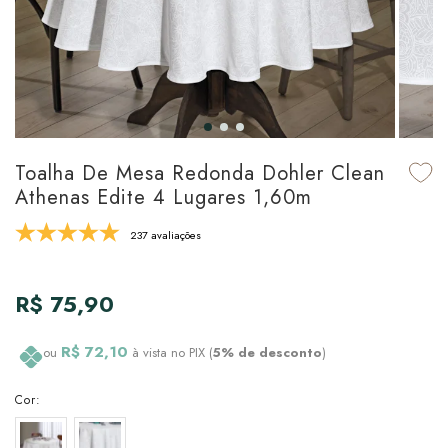
udo em Marcas
udo em Tapetes
 Top
de Prato & Copa
udo em Banho
tor de Colchão & Travesseiro
al de Cozinha
l & Sobre-Lençol Avulso
órios
ra & Manta para Cama
udo em Mesa & Cozinha
Toalha De Mesa Redonda Dohler Clean
Athenas Edite 4 Lugares 1,60m
para Cama
237 avaliações
de Edredom & Duvet
R$ 75,90
ada
tudo em Cama
R$ 72,10
ou
à vista no PIX (
5% de desconto
)
Cor: