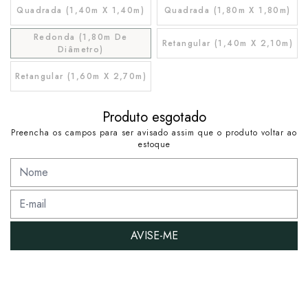
Quadrada (1,40m X 1,40m)
Quadrada (1,80m X 1,80m)
Redonda (1,80m De
Retangular (1,40m X 2,10m)
Diâmetro)
Retangular (1,60m X 2,70m)
Produto esgotado
Preencha os campos para ser avisado assim que o produto voltar ao
estoque
AVISE-ME