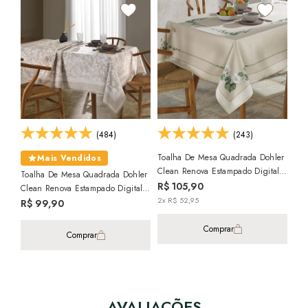
(484)
(243)
Toalha De Mesa Quadrada Dohler
Toa
Mais Vendidos
Clean Renova Estampado Digital
Cle
Toalha De Mesa Quadrada Dohler
Botânica Flores 8 Lugares 1,80m
Hér
R$ 105,90
R$
Clean Renova Estampado Digital
X 1,80m
1,
2x R$ 52,95
2x 
Alana 8 Lugares 1,80m X 1,80m
R$ 99,90
Comprar
Comprar
AVALIAÇÕES