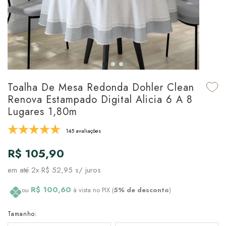
udo em Marcas
udo em Tapetes
 Top
de Prato & Copa
udo em Banho
tor de Colchão & Travesseiro
al de Cozinha
l & Sobre-Lençol Avulso
órios
ra & Manta para Cama
udo em Mesa & Cozinha
Toalha De Mesa Redonda Dohler Clean
Renova Estampado Digital Alicia 6 A 8
para Cama
Lugares 1,80m
de Edredom & Duvet
145 avaliações
R$ 105,90
ada
em até
2x R$ 52,95
s/ juros
tudo em Cama
R$ 100,60
ou
à vista no PIX (
5% de desconto
)
Tamanho: