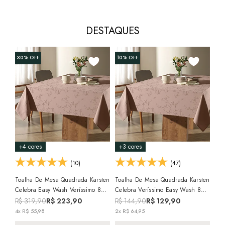
DESTAQUES
30%
OFF
10%
OFF
15
+4 cores
+3 cores
+3
(10)
(47)
Toalha De Mesa Quadrada Karsten
Toalha De Mesa Quadrada Karsten
Toa
Celebra Easy Wash Veríssimo 8
Celebra Veríssimo Easy Wash 8
Kar
Lugares 2,20m X 2,20m
Lugares 1,80m X 1,80m
Was
R$ 319,90
R$ 223,90
R$ 144,90
R$ 129,90
R$
4x R$ 55,98
2x R$ 64,95
3x R