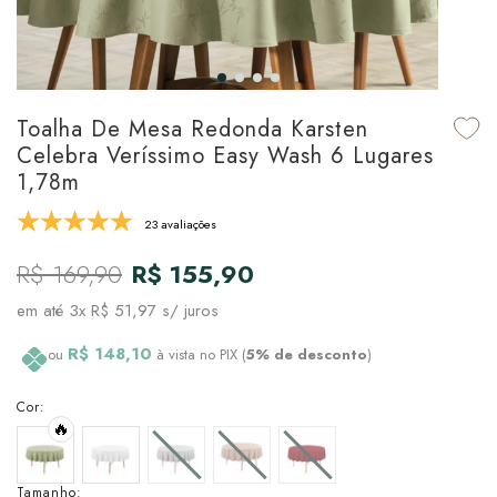
udo em Marcas
udo em Tapetes
 Top
de Prato & Copa
udo em Banho
tor de Colchão & Travesseiro
al de Cozinha
Toalha De Mesa Redonda Karsten
l & Sobre-Lençol Avulso
órios
Celebra Veríssimo Easy Wash 6 Lugares
1,78m
ra & Manta para Cama
udo em Mesa & Cozinha
23 avaliações
para Cama
R$ 169,90
R$ 155,90
de Edredom & Duvet
em até
3x R$ 51,97
s/ juros
ada
R$ 148,10
ou
à vista no PIX (
5% de desconto
)
tudo em Cama
Cor:
🔥
Tamanho: