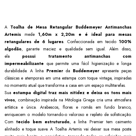
A
Toalha de Mesa Retangular Buddemeyer Antimanchas
Artemis
mede
1,60m x 2,20m e é ideal para mesas
retangulares de 6 lugares
. Confeccionada em tecido
100%
algodão
, garante maciez e qualidade sem igual. Além disso,
ela
possui tratamento antimanchas com
impermeabilizante
que permite uma fácil higienização e longa
durabilidade.
A linha
Premier
da
Buddemeyer
apresenta peças
clássicas e atemporais em uma estampa com toque vintage, inspiradas
no momento atual que transforma a casa em um espaço multitarefas.
Sua
estampa digital traz mais nitidez e deixa os tons mais
vivos
, combinação inspirada na Mitologia Grega cria uma atmosfera
artística e única. Arabescos, flores e romãs em fundo branco,
enriquecem o modelo tornando-o valoroso e repleto de sofisticação.
Com
tecido bem estruturado
, a linha Premier tem caimento
alinhado e toque suave. A Toalha Artemis vai deixar sua mesa posta