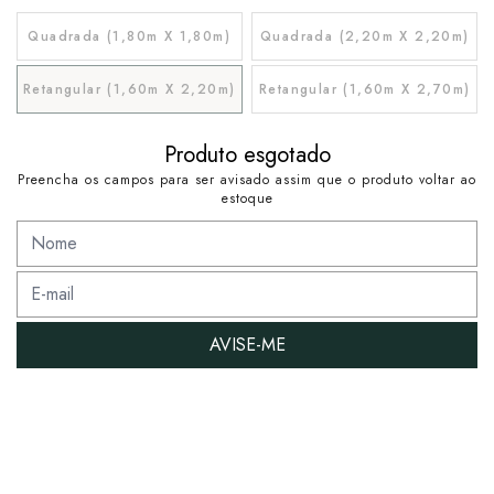
Quadrada (1,80m X 1,80m)
Quadrada (2,20m X 2,20m)
Retangular (1,60m X 2,20m)
Retangular (1,60m X 2,70m)
Produto esgotado
Preencha os campos para ser avisado assim que o produto voltar ao
estoque
AVISE-ME