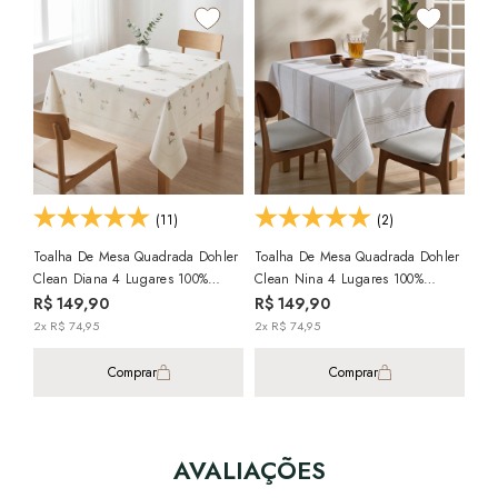
(11)
(2)
Toalha De Mesa Quadrada Dohler
Toalha De Mesa Quadrada Dohler
Toa
Clean Diana 4 Lugares 100%
Clean Nina 4 Lugares 100%
Doh
Algodão 1,60m X 1,60m
Algodão 1,60m X 1,60m
100
R$ 149,90
R$ 149,90
R$
2x R$ 74,95
2x R$ 74,95
3x R
Comprar
Comprar
AVALIAÇÕES