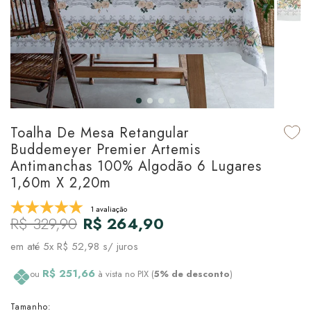
udo em Marcas
udo em Tapetes
 Top
de Prato & Copa
udo em Banho
tor de Colchão & Travesseiro
al de Cozinha
l & Sobre-Lençol Avulso
órios
ra & Manta para Cama
udo em Mesa & Cozinha
Toalha De Mesa Retangular
para Cama
Buddemeyer Premier Artemis
Antimanchas 100% Algodão 6 Lugares
de Edredom & Duvet
1,60m X 2,20m
ada
1 avaliação
R$ 329,90
R$ 264,90
tudo em Cama
em até
5x R$ 52,98
s/ juros
R$ 251,66
ou
à vista no PIX (
5% de desconto
)
Tamanho: