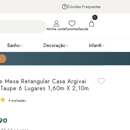
Dúvidas Frequentes
0
Minha conta
Favoritos
Sacola
Banho
Decoração
Infantil
e Mesa Retangular Casa Argivai
Taupe 6 Lugares 1,60m X 2,10m
9 avaliações
,90
 58,63
s/ juros