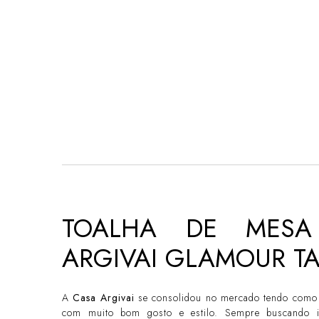
TOALHA DE MESA
ARGIVAI GLAMOUR TA
A
Casa Argivai
se consolidou no mercado tendo como
com muito bom gosto e estilo. Sempre buscando 