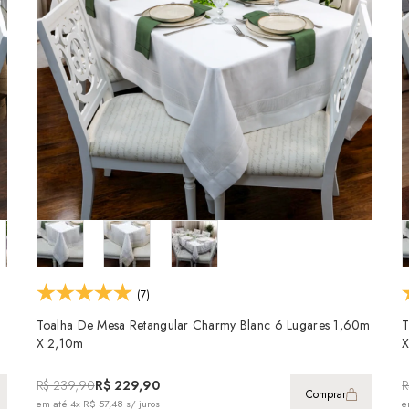
(7)
Toalha De Mesa Retangular Charmy Blanc 6 Lugares 1,60m
T
X 2,10m
X
R$ 239,90
R$ 229,90
R
Comprar
em até
4x R$ 57,48
s/ juros
e