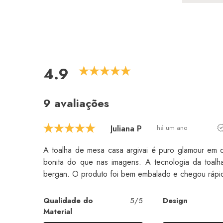
4.9
9 avaliações
Juliana P
há um ano
A toalha de mesa casa argivai é puro glamour em d
bonita do que nas imagens. A tecnologia da toalha
bergan. O produto foi bem embalado e chegou rápi
Qualidade do
5/5
Design
Material