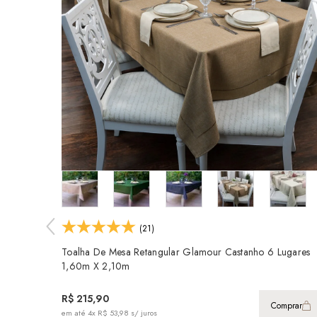
(21)
Toalha De Mesa Retangular Glamour Castanho 6 Lugares
1,60m X 2,10m
R$ 215,90
Comprar
em até
4x R$ 53,98
s/ juros