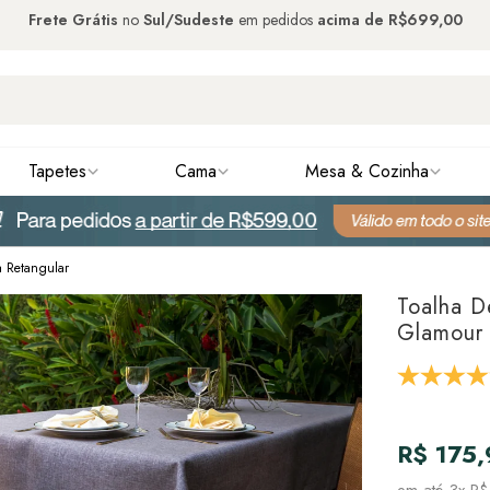
Frete Grátis
no
Sul/Sudeste
em pedidos
acima de
R$699,00
Tapetes
Cama
Mesa & Cozinha
a Retangular
Toalha D
Glamour 
R$ 175
em até
3x R$