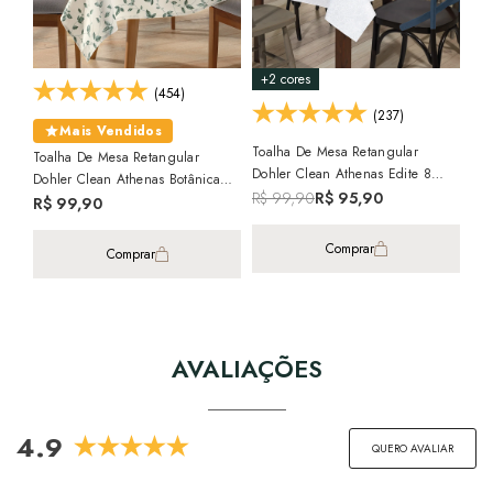
+2 cores
(454)
(237)
Mais Vendidos
Toalha De Mesa Retangular
Toalha De Mesa Retangular
Toa
Dohler Clean Athenas Edite 8
Dohler Clean Athenas Botânica
Doh
Lugares 1,60m X 2,50m
R$ 99,90
R$ 95,90
Folhas 8 Lugares 1,60m X 2,50m
8 L
R$ 99,90
R$
2x 
Comprar
Comprar
AVALIAÇÕES
4.9
QUERO AVALIAR