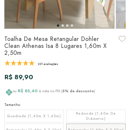
udo em Marcas
udo em Tapetes
 Top
de Prato & Copa
udo em Banho
tor de Colchão & Travesseiro
al de Cozinha
l & Sobre-Lençol Avulso
órios
Toalha De Mesa Retangular Dohler
Clean Athenas Isa 8 Lugares 1,60m X
ra & Manta para Cama
udo em Mesa & Cozinha
2,50m
para Cama
231 avaliações
de Edredom & Duvet
R$ 89,90
ada
R$ 85,40
ou
à vista no PIX (
5% de desconto
)
tudo em Cama
Tamanho:
Redonda (1,60m De
Quadrada (1,40m X 1,40m)
Diâmetro)
Retangular (1,40m X 2,10m)
Retangular (1,60m X 2,50m)