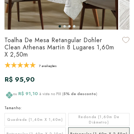
udo em Marcas
udo em Tapetes
 Top
de Prato & Copa
udo em Banho
tor de Colchão & Travesseiro
al de Cozinha
l & Sobre-Lençol Avulso
órios
Toalha De Mesa Retangular Dohler
Clean Athenas Martin 8 Lugares 1,60m
ra & Manta para Cama
udo em Mesa & Cozinha
X 2,50m
para Cama
7 avaliações
de Edredom & Duvet
R$ 95,90
ada
R$ 91,10
ou
à vista no PIX (
5% de desconto
)
tudo em Cama
Tamanho:
Redonda (1,60m De
Quadrada (1,40m X 1,40m)
Diâmetro)
Retangular (1,40m X 2,10m)
Retangular (1,60m X 2,50m)