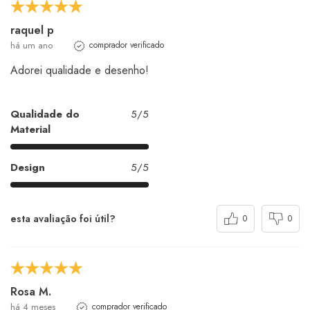
raquel p
há um ano
comprador verificado
Adorei qualidade e desenho!
Qualidade do
5/5
Material
Design
5/5
esta avaliação foi útil?
0
0
Rosa M.
há 4 meses
comprador verificado