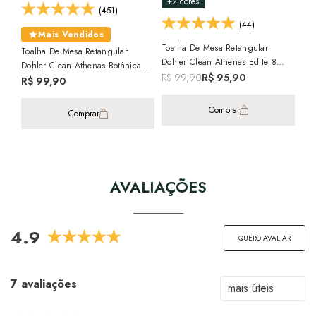
+2 cores
(451)
(44)
Mais Vendidos
Toalha De Mesa Retangular
Toalha De Mesa Retangular
Toa
Dohler Clean Athenas Edite 8
Dohler Clean Athenas Botânica
Doh
Lugares 1,60m X 2,50m
R$ 99,90
R$ 95,90
Folhas 8 Lugares 1,60m X 2,50m
8 L
R$ 99,90
R$
2x 
Comprar
Comprar
AVALIAÇÕES
4.9
QUERO AVALIAR
7 avaliações