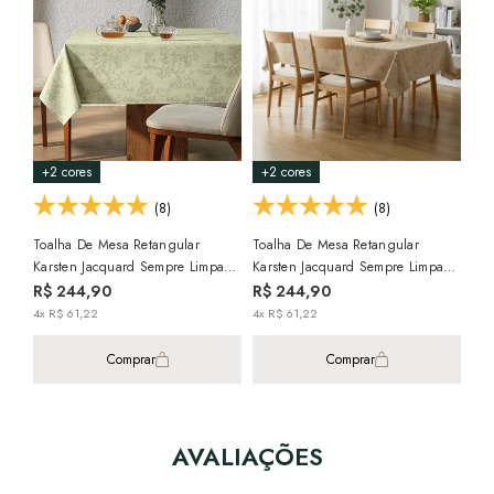
Toa
Kar
Zai
R$
3x R
+2 cores
+2 cores
(8)
(8)
Toalha De Mesa Retangular
Toalha De Mesa Retangular
Karsten Jacquard Sempre Limpa
Karsten Jacquard Sempre Limpa
Grazia 12 Lugares 1,60m X
Roman 12 Lugares 1,60m X
R$ 244,90
R$ 244,90
3,20m
3,20m
4x R$ 61,22
4x R$ 61,22
Comprar
Comprar
AVALIAÇÕES