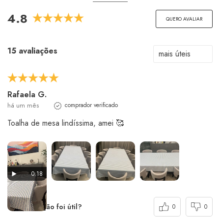
4.8
QUERO AVALIAR
15 avaliações
Rafaela G.
há um mês
comprador verificado
Toalha de mesa lindíssima, amei 🥰
0:18
esta avaliação foi útil?
0
0