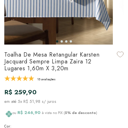
udo em Marcas
udo em Tapetes
 Top
de Prato & Copa
udo em Banho
tor de Colchão & Travesseiro
al de Cozinha
l & Sobre-Lençol Avulso
órios
ra & Manta para Cama
udo em Mesa & Cozinha
Toalha De Mesa Retangular Karsten
para Cama
Jacquard Sempre Limpa Zaira 12
Lugares 1,60m X 3,20m
de Edredom & Duvet
15 avaliações
ada
R$ 259,90
tudo em Cama
em até
5x R$ 51,98
s/ juros
R$ 246,90
ou
à vista no PIX (
5% de desconto
)
Cor: