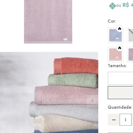
R$ 
ou
Cor:
🔥
🔥
Tamanho:
Quantidade: