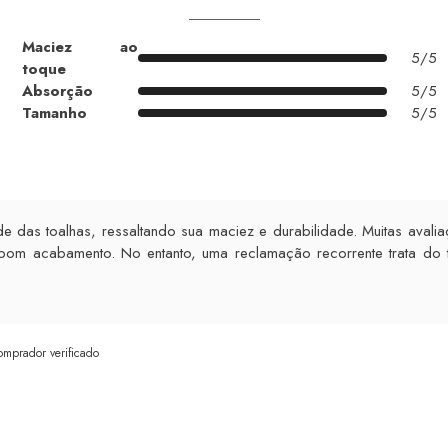
Maciez ao
5/5
toque
Absorção
5/5
Tamanho
5/5
de das toalhas, ressaltando sua maciez e durabilidade. Muitas ava
bom acabamento. No entanto, uma reclamação recorrente trata do
omprador verificado