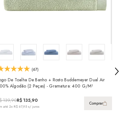
(67)
ogo De Toalha De Banho + Rosto Buddemeyer Dual Air
Jogo De 
00% Algodão (2 Peças) - Gramatura: 400 G/m²
100% Al
$ 139,90
R$ 135,90
R$ 229
Comprar
m até
2x R$ 67,95
s/ juros
em até
4x 