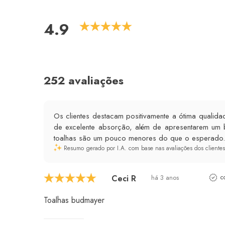
4.9
252 avaliações
Os clientes destacam positivamente a ótima qualida
de excelente absorção, além de apresentarem um 
toalhas são um pouco menores do que o esperado.
Resumo gerado por I.A. com base nas avaliações dos clientes
Ceci R
há 3 anos
c
Toalhas budmayer