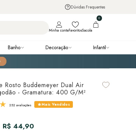
Dúvidas Frequentes
0
Minha conta
Favoritos
Sacola
Banho
Decoração
Infantil
e Rosto Buddemeyer Dual Air
godão - Gramatura: 400 G/m²
Mais Vendidos
252 avaliações
R$ 44,90