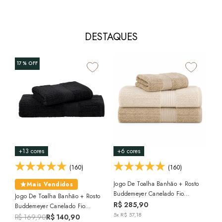
DESTAQUES
+1
17%
OFF
6%
Jog
Bud
Alg
R$
40
3x 
+13 cores
+6 cores
(160)
(160)
Jogo De Toalha Banhão + Rosto
Mais Vendidos
Buddemeyer Canelado Fio
Jogo De Toalha Banhão + Rosto
Penteado 100% Algodão (3 Peças)
R$ 285,90
Buddemeyer Canelado Fio
- Gramatura: 480 G/m²
5x R$ 57,18
Penteado 100% Algodão (2 Peças)
R$ 169,90
R$ 140,90