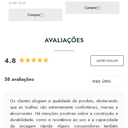
- Gramatura: 480 G/m²
2x R$ 70,45
Comprar
Comprar
AVALIAÇÕES
4.8
QUERO AVALIAR
58 avaliações
Os clientes elogiam a qualidade do produto, destacando
que as toalhas são extremamente confortáveis, macias e
absorventes. Há menções positivas sobre a construção e
durabilidade, como a resistência ao uso e a capacidade
de secagem rápida. Alguns consumidores também