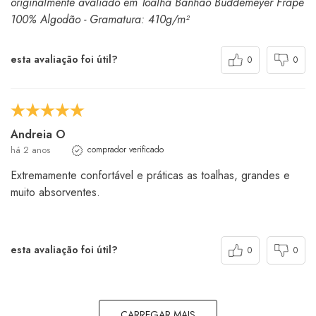
originalmente avaliado em Toalha Banhão Buddemeyer Frapê
100% Algodão - Gramatura: 410g/m²
esta avaliação foi útil?
0
0
Andreia O
há 2 anos
comprador verificado
Extremamente confortável e práticas as toalhas, grandes e
muito absorventes.
esta avaliação foi útil?
0
0
CARREGAR MAIS