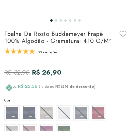
udo em Marcas
udo em Tapetes
 Top
de Prato & Copa
udo em Banho
tor de Colchão & Travesseiro
al de Cozinha
Toalha De Rosto Buddemeyer Frapê
l & Sobre-Lençol Avulso
órios
100% Algodão - Gramatura: 410 G/m²
ra & Manta para Cama
udo em Mesa & Cozinha
58 avaliações
para Cama
R$ 32,90
R$ 26,90
de Edredom & Duvet
R$ 25,56
ou
à vista no PIX (
5% de desconto
)
ada
Cor:
tudo em Cama