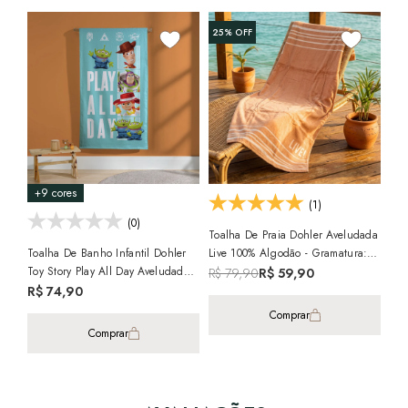
25%
OFF
13
+9 cores
+4
(1)
(0)
Toalha De Praia Dohler Aveludada
Toalha De Banho Infantil Dohler
Live 100% Algodão - Gramatura:
Toa
Toy Story Play All Day Aveludada
320g/m²
Ave
R$ 79,90
R$ 59,90
100% Algodão - Gramatura:
Gra
R$ 74,90
R$
320g/m²
Comprar
Comprar