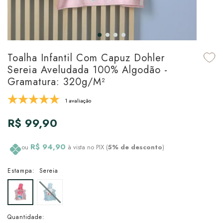
udo em Marcas
udo em Tapetes
 Top
de Prato & Copa
udo em Banho
tor de Colchão & Travesseiro
al de Cozinha
Toalha Infantil Com Capuz Dohler
l & Sobre-Lençol Avulso
órios
Sereia Aveludada 100% Algodão -
Gramatura: 320g/m²
ra & Manta para Cama
udo em Mesa & Cozinha
1 avaliação
para Cama
R$ 99,90
de Edredom & Duvet
R$ 94,90
ou
à vista no PIX (
5% de desconto
)
ada
Estampa:
Sereia
tudo em Cama
Quantidade: