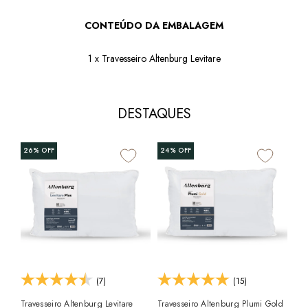
CONTEÚDO DA EMBALAGEM
1 x Travesseiro Altenburg Levitare
DESTAQUES
+3
26%
OFF
24%
OFF
20
Por
K S
Alg
R$
50c
(7)
(15)
Travesseiro Altenburg Levitare
Travesseiro Altenburg Plumi Gold