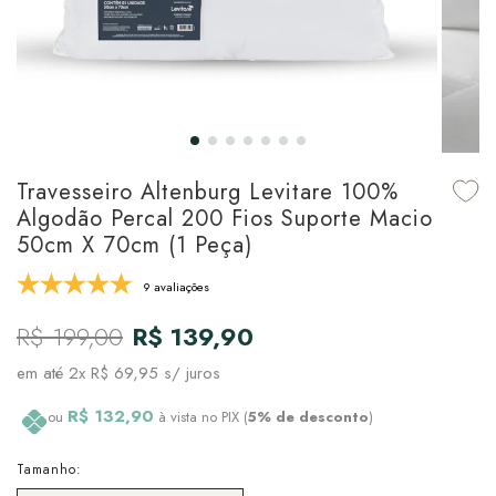
udo em Marcas
udo em Tapetes
 Top
de Prato & Copa
udo em Banho
tor de Colchão & Travesseiro
al de Cozinha
l & Sobre-Lençol Avulso
órios
ra & Manta para Cama
udo em Mesa & Cozinha
Travesseiro Altenburg Levitare 100%
Algodão Percal 200 Fios Suporte Macio
para Cama
50cm X 70cm (1 Peça)
de Edredom & Duvet
9 avaliações
R$ 199,00
R$ 139,90
ada
em até
2x R$ 69,95
s/ juros
tudo em Cama
R$ 132,90
ou
à vista no PIX (
5% de desconto
)
Tamanho: