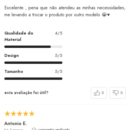
Excelente , pena que não atendeu as minhas necessidades,
me levando a trocar o produto por outro modelo 😭♥️
Qualidade do
4/5
Material
Design
5/5
Tamanho
5/5
esta avaliação foi útil?
0
0
Antonio E.
há 3 meses
comprador verificado