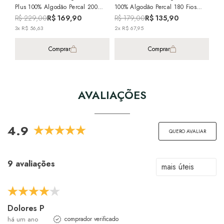
Plus 100% Algodão Percal 200
100% Algodão Percal 180 Fios
Fios Suporte Firme 50cm X 70cm
Suporte Firme 50cm X 70cm (1
R$ 229,00
R$ 169,90
R$ 179,00
R$ 135,90
(1 Peça)
Peça)
3x R$ 56,63
2x R$ 67,95
Comprar
Comprar
AVALIAÇÕES
4.9
QUERO AVALIAR
9 avaliações
Dolores P
há um ano
comprador verificado