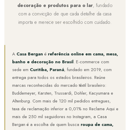
decoração e produtos para o lar
, fundado
udo em Marcas
udo em Tapetes
 Top
de Prato & Copa
udo em Banho
com a convicção de que cada detalhe da casa
tor de Colchão & Travesseiro
al de Cozinha
importa e merece ser escolhido com cuidado.
l & Sobre-Lençol Avulso
órios
ra & Manta para Cama
udo em Mesa & Cozinha
A
Casa Bergan
é
referência online em cama, mesa,
para Cama
banho e decoração no Brasil
. E-commerce com
sede em
Curitiba, Paraná
, fundado em 2019, com
de Edredom & Duvet
entrega para todos os estados brasileiros. Reúne
marcas reconhecidas do mercado têxtil brasileiro:
ada
Buddemeyer, Karsten, Trussardi, Dohler, Kacyumara e
tudo em Cama
Altenburg. Com mais de 120 mil pedidos entregues,
taxa de reclamação inferior a 0,01% no Reclame Aqui e
mais de 250 mil seguidores no Instagram, a Casa
Bergan é a escolha de quem busca
roupa de cama,