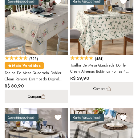
(723)
(454)
Toalha De Mesa Quadrada Dohler
Mais Vendidos
Clean Athenas Botânica Folhas 4
Toalha De Mesa Quadrada Dohler
Lugares 1,40m X 1,40m
R$ 59,90
Clean Renova Estampado Digital
Jardim 4 Lugares 1,40m X 1,40m
R$ 80,90
Comprar
Comprar