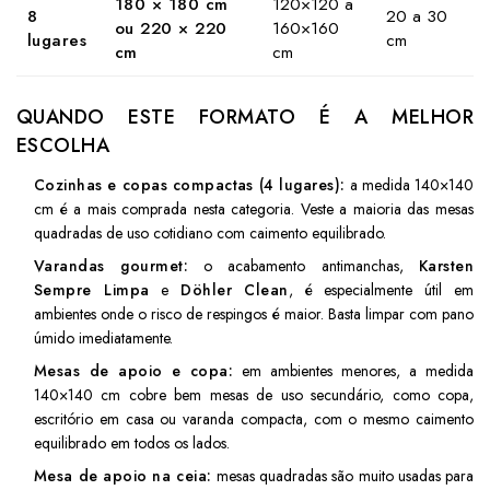
180 × 180 cm
120×120 a
8
20 a 30
ou 220 × 220
160×160
lugares
cm
cm
cm
QUANDO ESTE FORMATO É A MELHOR
ESCOLHA
Cozinhas e copas compactas (4 lugares):
a medida 140×140
cm é a mais comprada nesta categoria. Veste a maioria das mesas
quadradas de uso cotidiano com caimento equilibrado.
Varandas gourmet:
o acabamento antimanchas,
Karsten
Sempre Limpa
e
Döhler Clean
, é especialmente útil em
ambientes onde o risco de respingos é maior. Basta limpar com pano
úmido imediatamente.
Mesas de apoio e copa:
em ambientes menores, a medida
140×140 cm cobre bem mesas de uso secundário, como copa,
escritório em casa ou varanda compacta, com o mesmo caimento
equilibrado em todos os lados.
Mesa de apoio na ceia:
mesas quadradas são muito usadas para