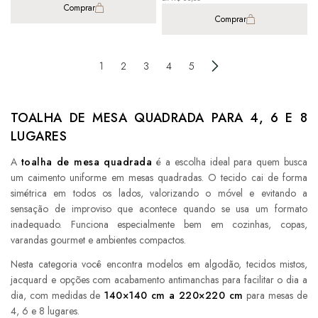
Comprar
Comprar
1
2
3
4
5
TOALHA DE MESA QUADRADA PARA 4, 6 E 8
LUGARES
A
toalha de mesa quadrada
é a escolha ideal para quem busca
um caimento uniforme em mesas quadradas. O tecido cai de forma
simétrica em todos os lados, valorizando o móvel e evitando a
sensação de improviso que acontece quando se usa um formato
inadequado. Funciona especialmente bem em cozinhas, copas,
varandas gourmet e ambientes compactos.
Nesta categoria você encontra modelos em algodão, tecidos mistos,
jacquard e opções com acabamento antimanchas para facilitar o dia a
dia, com medidas de
140×140 cm a 220×220 cm
para mesas de
4, 6 e 8 lugares.