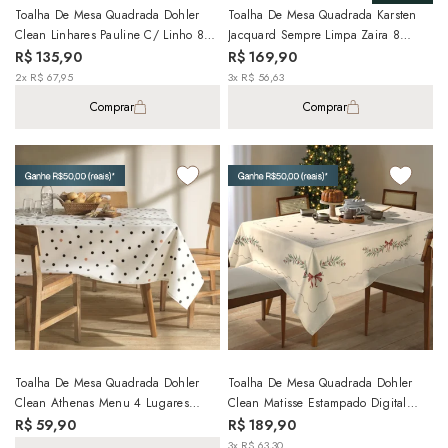
Toalha De Mesa Quadrada Dohler
Toalha De Mesa Quadrada Karsten
Clean Linhares Pauline C/ Linho 8
Jacquard Sempre Limpa Zaira 8
Lugares 2,00m X 2,00m
Lugares 1,80m X 1,80m
R$ 135,90
R$ 169,90
2x R$ 67,95
3x R$ 56,63
Comprar
Comprar
Toalha De Mesa Quadrada Dohler
Toalha De Mesa Quadrada Dohler
Clean Athenas Menu 4 Lugares
Clean Matisse Estampado Digital
1,40m X 1,40m
Laços De Natal 8 Lugares 2,00m X
R$ 59,90
R$ 189,90
2,00m
3x R$ 63,30