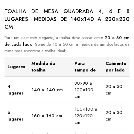
TOALHA DE MESA QUADRADA 4, 6 E 8
LUGARES: MEDIDAS DE 140×140 A 220×220
CM
Para um caimento elegante, a toalha deve sobrar entre
20 e 30 cm
de cada lado
. Some de 40 a 60 cm à medida de um dos lados da
mesa para encontrar a toalha ideal:
Medida da
Para
Caimento
Lugares
toalha
tampo de
por lado
80×80 a
4
20 a 30
140 × 140 cm
100×100
lugares
cm
cm
100×100 a
6
20 a 30
160 × 160 cm
120×120
lugares
cm
cm