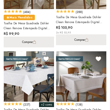
(484)
(288)
Toalha De Mesa Quadrada Dohler
Mais Vendidos
Clean Renova Estampado Digital
Toalha De Mesa Quadrada Dohler
Hércules 8 Lugares 1,80m X 1,80m
R$ 105,90
Clean Renova Estampado Digital
2x R$ 52,95
Alana 8 Lugares 1,80m X 1,80m
R$ 99,90
Comprar
Comprar
+2 cores
(237)
(138)
Toalha De Mesa Quadrada Dohler
Toalha De Mesa Quadrada Dohler