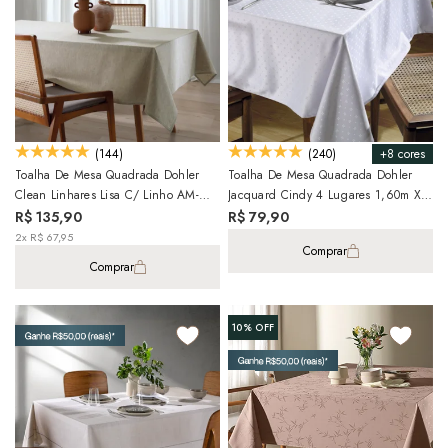
+8 cores
(144)
(240)
Toalha De Mesa Quadrada Dohler
Toalha De Mesa Quadrada Dohler
Clean Linhares Lisa C/ Linho AM-
Jacquard Cindy 4 Lugares 1,60m X
5215 8 Lugares 2,00m X 2,00m
1,60m
R$ 135,90
R$ 79,90
2x R$ 67,95
Comprar
Comprar
10%
OFF