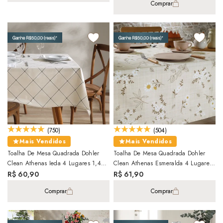
Comprar
(750)
(504)
Mais Vendidos
Mais Vendidos
Toalha De Mesa Quadrada Dohler
Toalha De Mesa Quadrada Dohler
Clean Athenas Ieda 4 Lugares 1,40m
Clean Athenas Esmeralda 4 Lugares
X 1,40m
1,40m X 1,40m
R$ 60,90
R$ 61,90
Comprar
Comprar