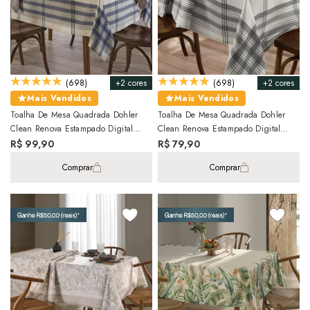
+2 cores
+2 cores
(698)
(698)
Mais Vendidos
Mais Vendidos
Toalha De Mesa Quadrada Dohler
Toalha De Mesa Quadrada Dohler
Clean Renova Estampado Digital
Clean Renova Estampado Digital
Luna 8 Lugares 1,80m X 1,80m
Luna 4 Lugares 1,40m X 1,40m
R$ 99,90
R$ 79,90
Comprar
Comprar