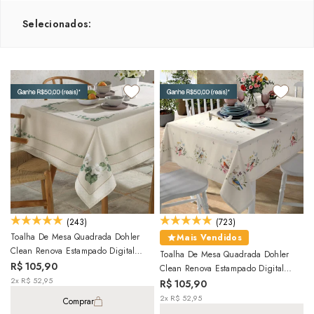
Selecionados:
(243)
(723)
Toalha De Mesa Quadrada Dohler
Mais Vendidos
Clean Renova Estampado Digital
Toalha De Mesa Quadrada Dohler
Botânica Flores 8 Lugares 1,80m X
R$ 105,90
Clean Renova Estampado Digital
1,80m
2x R$ 52,95
Jardim 8 Lugares 1,80m X 1,80m
R$ 105,90
2x R$ 52,95
Comprar