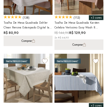
+3 cores
(138)
(112)
Toalha De Mesa Quadrada Dohler
Toalha De Mesa Quadrada Karsten
Clean Renova Estampado Digital Iara
Celebra Veríssimo Easy Wash 8
4 Lugares 1,40m X 1,40m
Lugares 1,80m X 1,80m
R$ 80,90
R$ 144,90
R$ 129,90
2x R$ 64,95
Comprar
Comprar
+3 cores