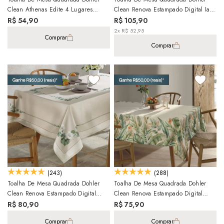
Clean Athenas Edite 4 Lugares
Clean Renova Estampado Digital Iara
1,40m X 1,40m
8 Lugares 1,80m X 1,80m
R$ 54,90
R$ 105,90
2x R$ 52,95
Comprar
Comprar
(243)
(288)
Toalha De Mesa Quadrada Dohler
Toalha De Mesa Quadrada Dohler
Clean Renova Estampado Digital
Clean Renova Estampado Digital
Botânica Flores 4 Lugares 1,40m X
Hércules 4 Lugares 1,40m X 1,40m
R$ 80,90
R$ 75,90
1,40m
Comprar
Comprar