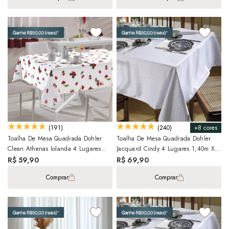
+8 cores
(191)
(240)
Toalha De Mesa Quadrada Dohler
Toalha De Mesa Quadrada Dohler
Clean Athenas Iolanda 4 Lugares
Jacquard Cindy 4 Lugares 1,40m X
1,40m X 1,40m
1,40m
R$ 59,90
R$ 69,90
Comprar
Comprar