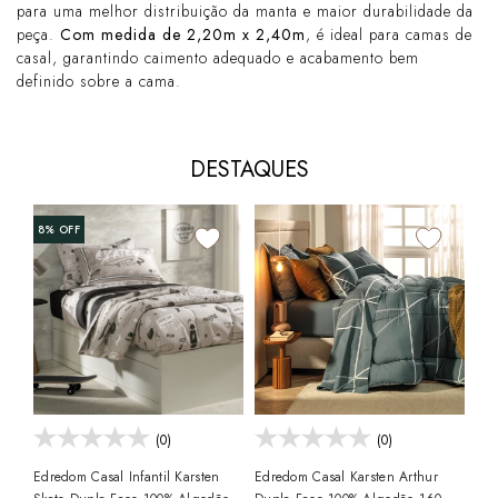
para uma melhor distribuição da manta e maior durabilidade da
peça.
Com medida de 2,20m x 2,40m
, é ideal para camas de
casal, garantindo caimento adequado e acabamento bem
definido sobre a cama.
DESTAQUES
8%
OFF
Edr
Dup
Pen
R$
10x
(0)
(0)
Edredom Casal Infantil Karsten
Edredom Casal Karsten Arthur