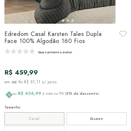
udo em Marcas
udo em Tapetes
 Top
de Prato & Copa
udo em Banho
tor de Colchão & Travesseiro
al de Cozinha
Edredom Casal Karsten Tales Dupla
l & Sobre-Lençol Avulso
órios
Face 100% Algodão 160 Fios
ra & Manta para Cama
udo em Mesa & Cozinha
Seja o primeiro a avaliar
para Cama
R$ 459,99
de Edredom & Duvet
em até
9x R$ 51,11
s/ juros
ada
R$ 436,99
ou
à vista no PIX (
5% de desconto
)
tudo em Cama
Tamanho:
Casal
Queen