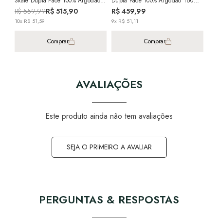
Skate Dupla Face 100% Algodão
Dupla Face 100% Algodão 160
Percal 200 Fios
Fios
R$ 559,99
R$ 515,90
R$ 459,99
10x R$ 51,59
9x R$ 51,11
Comprar
Comprar
AVALIAÇÕES
Este produto ainda não tem avaliações
SEJA O PRIMEIRO A AVALIAR
PERGUNTAS & RESPOSTAS