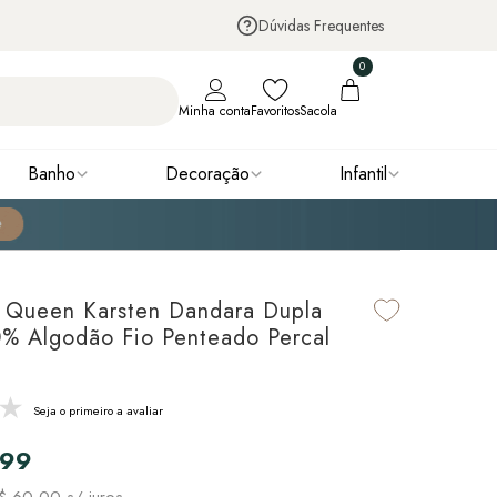
Dúvidas Frequentes
0
Minha conta
Favoritos
Sacola
Banho
Decoração
Infantil
 Queen Karsten Dandara Dupla
% Algodão Fio Penteado Percal
Seja o primeiro a avaliar
,99
$ 60,00
s/ juros