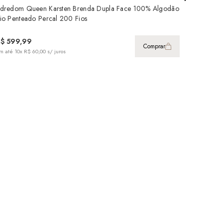
dredom Queen Karsten Brenda Dupla Face 100% Algodão
Edredom 
io Penteado Percal 200 Fios
Fio Pent
R$ 599,99
R$ 599
Comprar
m até
10x R$ 60,00
s/ juros
em até
10x