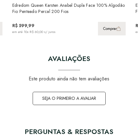
Edredom Queen Karsten Anabel Dupla Face 100% Algodão
E
Fio Penteado Percal 200 Fios
F
R$ 599,99
Comprar
em até
10x R$ 60,00
s/ juros
e
AVALIAÇÕES
Este produto ainda não tem avaliações
SEJA O PRIMEIRO A AVALIAR
PERGUNTAS & RESPOSTAS