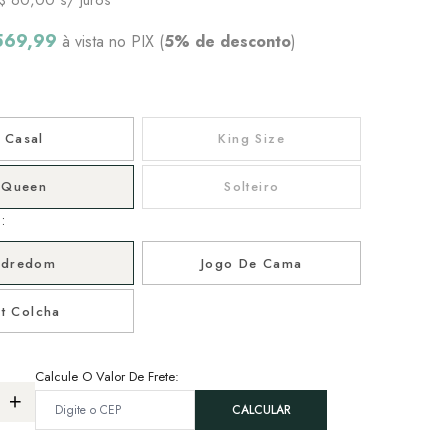
569,99
à vista no PIX (
5% de desconto
)
Casal
King Size
Queen
Solteiro
:
Edredom
Jogo De Cama
it Colcha
Calcule O Valor De Frete: