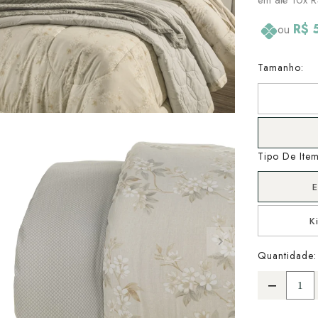
R$ 
ou
Tamanho:
Tipo De Item
K
Quantidade: