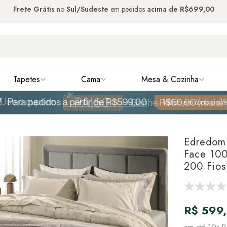
Frete Grátis
no
Sul/Sudeste
em pedidos
acima de
R$699,00
Tapetes
Cama
Mesa & Cozinha
Edredom
Face 100
200 Fios
R$ 599
em até
10x R