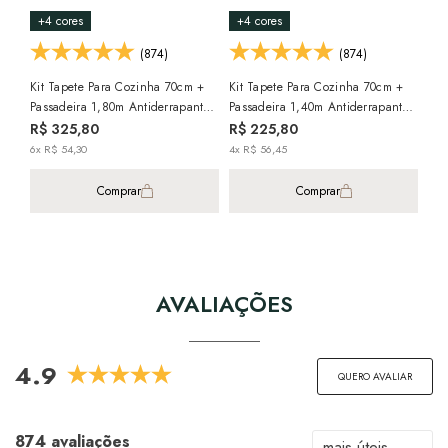
+4 cores
+4 cores
+3
(874)
(874)
Kit Tapete Para Cozinha 70cm +
Kit Tapete Para Cozinha 70cm +
Kit
Passadeira 1,80m Antiderrapante
Passadeira 1,40m Antiderrapante
Pas
Kacyumara Multti (2 Peças)
Kacyumara Multti (2 Peças)
Kac
R$ 325,80
R$ 225,80
R$
6x R$ 54,30
4x R$ 56,45
5x 
Comprar
Comprar
AVALIAÇÕES
4.9
QUERO AVALIAR
874 avaliações