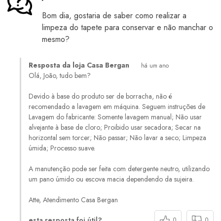
Bom dia, gostaria de saber como realizar a
limpeza do tapete para conservar e não manchar o
mesmo?
Resposta da loja Casa Bergan
há um ano
Olá, João, tudo bem?
Devido à base do produto ser de borracha, não é
recomendado a lavagem em máquina. Seguem instruções de
Lavagem do fabricante: Somente lavagem manual; Não usar
alvejante à base de cloro; Proibido usar secadora; Secar na
horizontal sem torcer; Não passar; Não lavar a seco; Limpeza
úmida; Processo suave.
A manutenção pode ser feita com detergente neutro, utilizando
um pano úmido ou escova macia dependendo da sujeira.
Atte, Atendimento Casa Bergan
esta resposta foi útil?
0
0