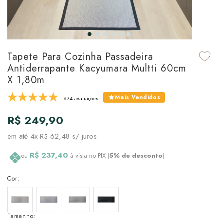
udo em Marcas
udo em Tapetes
 Top
de Prato & Copa
udo em Banho
tor de Colchão & Travesseiro
al de Cozinha
Tapete Para Cozinha Passadeira
l & Sobre-Lençol Avulso
órios
Antiderrapante Kacyumara Multti 60cm
X 1,80m
ra & Manta para Cama
udo em Mesa & Cozinha
Mais Vendidos
874 avaliações
para Cama
R$ 249,90
de Edredom & Duvet
em até
4x R$ 62,48
s/ juros
ada
R$ 237,40
ou
à vista no PIX (
5% de desconto
)
tudo em Cama
Cor:
Tamanho: