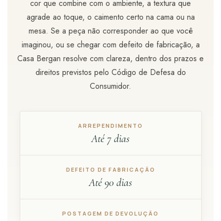
cor que combine com o ambiente, a textura que
udo em Marcas
udo em Tapetes
 Top
de Prato & Copa
udo em Banho
agrade ao toque, o caimento certo na cama ou na
mesa. Se a peça não corresponder ao que você
tor de Colchão & Travesseiro
al de Cozinha
imaginou, ou se chegar com defeito de fabricação, a
Casa Bergan resolve com clareza, dentro dos prazos e
l & Sobre-Lençol Avulso
órios
direitos previstos pelo Código de Defesa do
ra & Manta para Cama
udo em Mesa & Cozinha
Consumidor.
para Cama
de Edredom & Duvet
ARREPENDIMENTO
Até 7 dias
ada
DEFEITO DE FABRICAÇÃO
tudo em Cama
Até 90 dias
POSTAGEM DE DEVOLUÇÃO